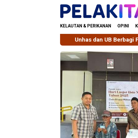
Skip
to
content
KELAUTAN & PERIKANAN
OPINI
K
Unhas dan UB Berbagi Praktik Baik Tata Ke