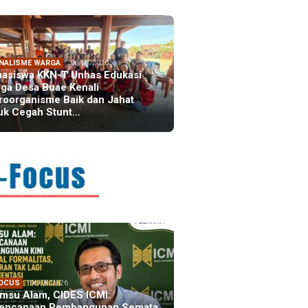
NALISME WARGA
06/08/2026
asiswa KKN-T Unhas Edukasi
ga Desa Buae Kenali
roorganisme Baik dan Jahat
uk Cegah Stunt…
FOCUS
06/08/2026
msu Alam, CIDES ICMI:
encanaan Pembangunan Semata