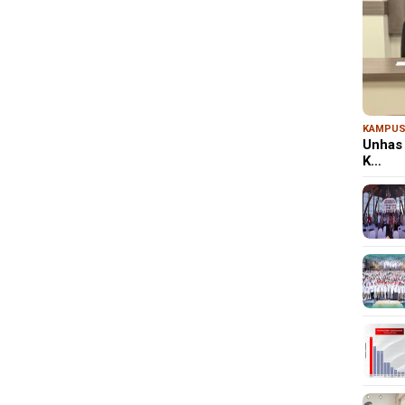
KAMPU
Unhas 
K…