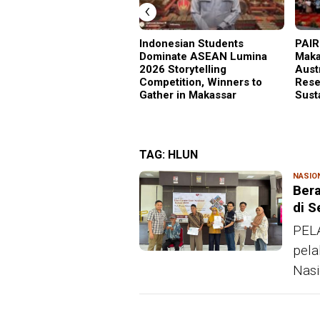
‹
Indonesian Students
PAIR
Dominate ASEAN Lumina
Maka
2026 Storytelling
Aust
Competition, Winners to
Rese
Gather in Makassar
Sust
TAG:
HLUN
NASIO
Ber
di S
PELA
pela
Nasi