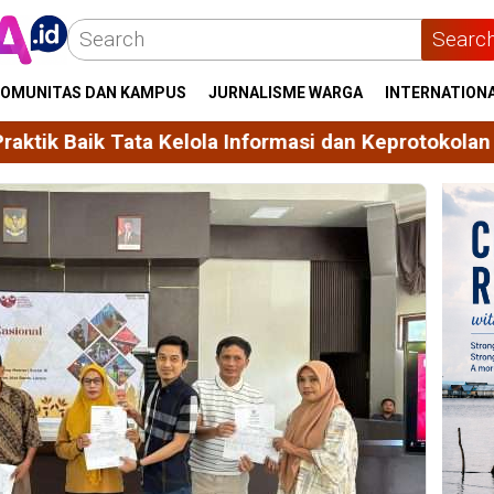
Searc
OMUNITAS DAN KAMPUS
JURNALISME WARGA
INTERNATION
lola Informasi dan Keprotokolan
Unhas Himpun 24