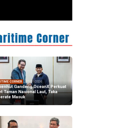
ristiano Ronaldo
 the Idol of a
ation
ITIME CORNER
25/07/2026
enhut Gandeng OceanX Perkuat
et Taman Nasional Laut, Taka
erate Masuk