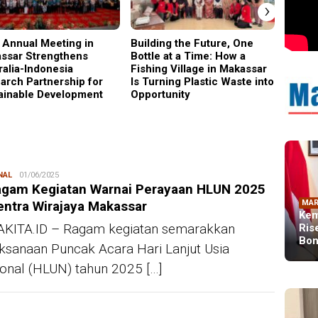
›
 Annual Meeting in
Building the Future, One
Why C
ssar Strengthens
Bottle at a Time: How a
Became
ralia-Indonesia
Fishing Village in Makassar
Gener
arch Partnership for
Is Turning Plastic Waste into
ainable Development
Opportunity
NAL
Redaksi
01/06/2025
agam Kegiatan Warnai Perayaan HLUN 2025
entra Wirajaya Makassar
MAR
Kem
KITA.ID – Ragam kegiatan semarakkan
Ris
Bon
ksanaan Puncak Acara Hari Lanjut Usia
onal (HLUN) tahun 2025 […]