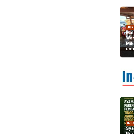
JUR
Mah
War
Mik
unt
IN 
Sya
Per