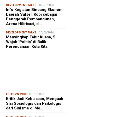
DEVELOPMENT TALKS
02/07/2026
Info Kegiatan Bincang Ekonomi
Daerah Sulsel: Kopi sebagai
Penggerak Pembangunan,
Arena Hilirisasi, d…
DEVELOPMENT TALKS
20/06/2026
Menyingkap Tabir Kuasa, 5
Wajah ‘Politis’ di Balik
Perencanaan Kota Kita
EDITOR'S PICK
08/08/2026
Kritik Jadi Kebiasaan, Menguak
Sisi Sosiologis dan Psikologis
dari Sinisme di Me…
EDITOR'S PICK
01/08/2026