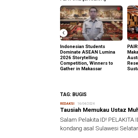
‹
Indonesian Students
PAIR
Dominate ASEAN Lumina
Maka
2026 Storytelling
Aust
Competition, Winners to
Rese
Gather in Makassar
Sust
TAG:
BUGIS
REDAKSI
Redaksi
16/04/2024
Tausiah Memukau Ustaz Mu
Salam Pelakita.ID! PELAKITA.
kondang asal Sulawesi Selatan