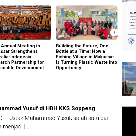
›
 Annual Meeting in
Building the Future, One
Why C
ssar Strengthens
Bottle at a Time: How a
Became
ralia-Indonesia
Fishing Village in Makassar
Gener
arch Partnership for
Is Turning Plastic Waste into
ainable Development
Opportunity
hammad Yusuf di HBH KKS Soppeng
ID – Ustaz Muhammad Yusuf, salah satu dai
 menjadi […]