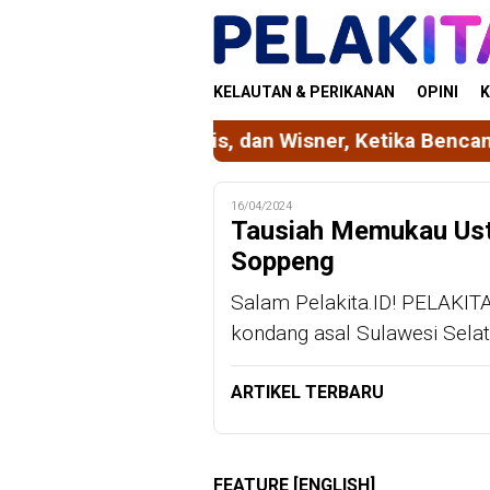
Skip
to
content
KELAUTAN & PERIKANAN
OPINI
K
nnon, Davis, dan Wisner, Ketika Bencana Bukan Se
16/04/2024
Tausiah Memukau Us
Soppeng
Salam Pelakita.ID! PELAKITA
kondang asal Sulawesi Sela
ARTIKEL TERBARU
FEATURE [ENGLISH]