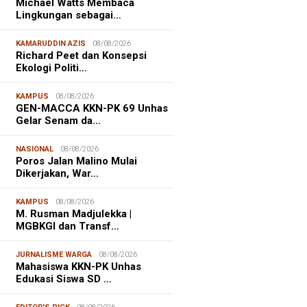
Michael Watts Membaca
Lingkungan sebagai…
KAMARUDDIN AZIS
08/08/2026
Richard Peet dan Konsepsi
Ekologi Politi…
KAMPUS
08/08/2026
GEN-MACCA KKN-PK 69 Unhas
Gelar Senam da…
NASIONAL
08/08/2026
Poros Jalan Malino Mulai
Dikerjakan, War…
KAMPUS
08/08/2026
M. Rusman Madjulekka |
MGBKGI dan Transf…
JURNALISME WARGA
08/08/2026
Mahasiswa KKN-PK Unhas
Edukasi Siswa SD …