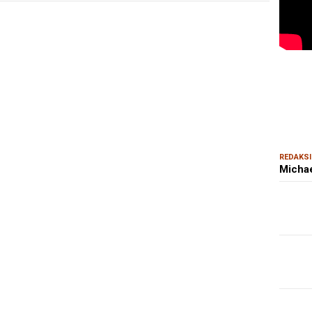
MAR
Kem
Ris
Bon
REDAKSI
Michae