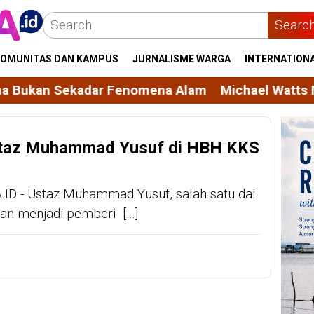
Searc
OMUNITAS DAN KAMPUS
JURNALISME WARGA
INTERNATION
kadar Fenomena Alam
Michael Watts Membaca Ling
taz Muhammad Yusuf di HBH KKS
.ID - Ustaz Muhammad Yusuf, salah satu dai
tan menjadi pemberi […]