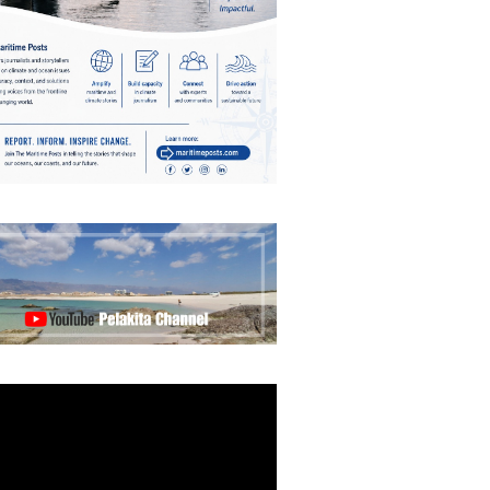
ristiano Ronaldo
 the Idol of a
ation