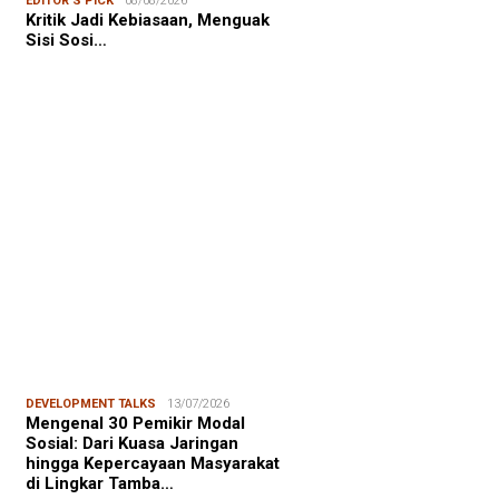
EDITOR'S PICK
08/08/2026
NALISME WARGA
08/08/2026
Kritik Jadi Kebiasaan, Menguak
asiswa KKN-PK Unhas Edukasi
Sisi Sosi…
wa SD Cegah Karies melalui
gram “SENYUM CERIA”
FOCUS
06/08/2026
msu Alam, CIDES ICMI:
encanaan Pembangunan Semata
malitas, An…
DEVELOPMENT TALKS
13/07/2026
Mengenal 30 Pemikir Modal
Sosial: Dari Kuasa Jaringan
hingga Kepercayaan Masyarakat
di Lingkar Tamba…