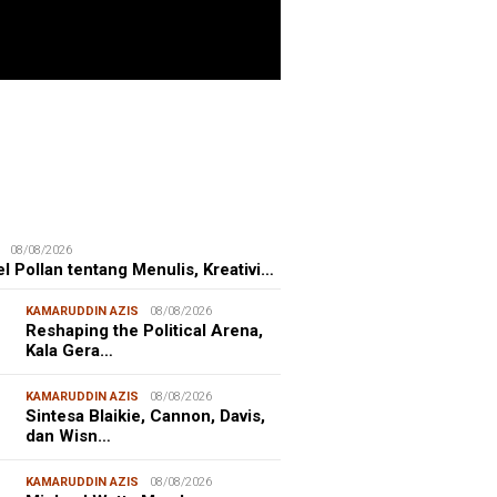
ITIME CORNER
25/07/2026
enhut Gandeng OceanX Perkuat
et Taman Nasional Laut, Taka
erate Masuk
08/08/2026
l Pollan tentang Menulis, Kreativi…
KAMARUDDIN AZIS
08/08/2026
Reshaping the Political Arena,
Kala Gera…
KAMARUDDIN AZIS
08/08/2026
Sintesa Blaikie, Cannon, Davis,
dan Wisn…
KAMARUDDIN AZIS
08/08/2026