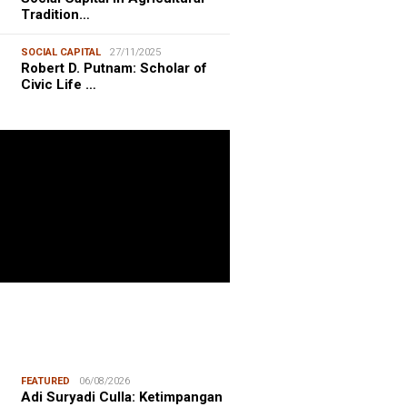
Tradition…
SOCIAL CAPITAL
27/11/2025
Robert D. Putnam: Scholar of
Civic Life …
FEATURED
06/08/2026
Adi Suryadi Culla: Ketimpangan