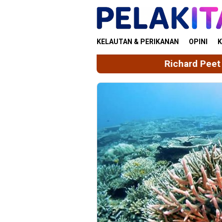
Skip
to
content
KELAUTAN & PERIKANAN
OPINI
K
Richard Peet dan Konsepsi Ekol