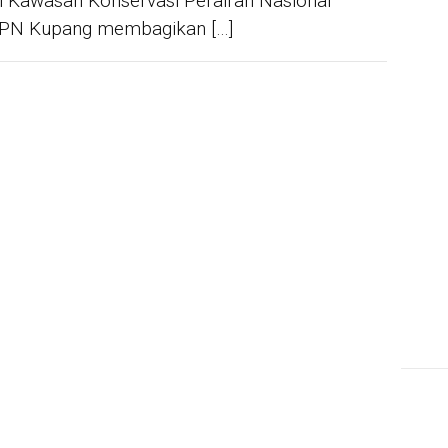
i Kawasan Konservasi Perairan Nasional
IN 
PN Kupang membagikan […]
Sya
Per
For