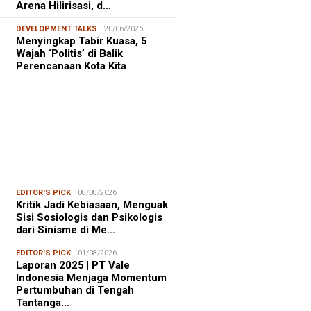
Arena Hilirisasi, d…
DEVELOPMENT TALKS
20/06/2026
Menyingkap Tabir Kuasa, 5
Wajah ‘Politis’ di Balik
Perencanaan Kota Kita
EDITOR'S PICK
08/08/2026
Kritik Jadi Kebiasaan, Menguak
Sisi Sosiologis dan Psikologis
dari Sinisme di Me…
EDITOR'S PICK
01/08/2026
Laporan 2025 | PT Vale
Indonesia Menjaga Momentum
Pertumbuhan di Tengah
Tantanga…