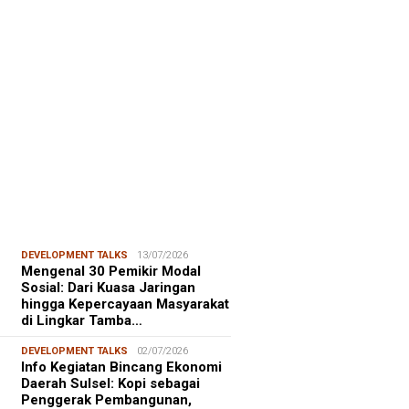
FOCUS
06/08/2026
msu Alam, CIDES ICMI:
encanaan Pembangunan Semata
malitas, An…
DEVELOPMENT TALKS
13/07/2026
Mengenal 30 Pemikir Modal
Sosial: Dari Kuasa Jaringan
hingga Kepercayaan Masyarakat
di Lingkar Tamba…
DEVELOPMENT TALKS
02/07/2026
Info Kegiatan Bincang Ekonomi
Daerah Sulsel: Kopi sebagai
Penggerak Pembangunan,