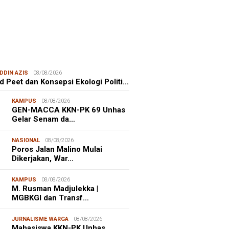
ITIME CORNER
25/07/2026
enhut Gandeng OceanX Perkuat
et Taman Nasional Laut, Taka
erate Masuk
DDIN AZIS
08/08/2026
d Peet dan Konsepsi Ekologi Politi…
KAMPUS
08/08/2026
GEN-MACCA KKN-PK 69 Unhas
Gelar Senam da…
ristiano Ronaldo
 the Idol of a
NASIONAL
08/08/2026
ation
Poros Jalan Malino Mulai
Dikerjakan, War…
KAMPUS
08/08/2026
M. Rusman Madjulekka |
MGBKGI dan Transf…
JURNALISME WARGA
08/08/2026
Mahasiswa KKN-PK Unhas