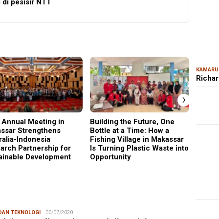
 di pesisir NTT
MAR
Kem
Ris
Bon
KAMARU
Richar
›
 Annual Meeting in
Building the Future, One
Why C
ssar Strengthens
Bottle at a Time: How a
Became
ralia-Indonesia
Fishing Village in Makassar
Gener
arch Partnership for
Is Turning Plastic Waste into
ainable Development
Opportunity
 DAN TEKNOLOGI
Redaksi
30/07/2020