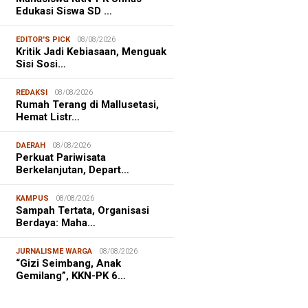
Edukasi Siswa SD …
EDITOR'S PICK
08/08/2026
Kritik Jadi Kebiasaan, Menguak
Sisi Sosi…
REDAKSI
08/08/2026
Rumah Terang di Mallusetasi,
Hemat Listr…
DAERAH
08/08/2026
Perkuat Pariwisata
Berkelanjutan, Depart…
KAMPUS
08/08/2026
Sampah Tertata, Organisasi
Berdaya: Maha…
JURNALISME WARGA
08/08/2026
NALISME WARGA
08/08/2026
“Gizi Seimbang, Anak
asiswa KKN-PK Unhas Edukasi
Gemilang”, KKN-PK 6…
wa SD Cegah Karies melalui
gram “SENYUM CERIA”