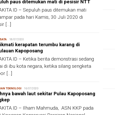
luh paus ditemukan mati di pesisir NTT
KITA.ID – Sepuluh paus ditemukan mati
ampar pada hari Kamis, 30 Juli 2020 di
ir […]
ISATA
Redaksi
18/07/2020
kmati kerapatan terumbu karang di
ulauan Kapoposang
KITA.ID – Ketika berita demonstrasi sedang
i di ibu kota negara, ketika silang sengketa
or […]
 DAN TEKNOLOGI
Redaksi
16/07/2020
hnya bawah laut sekitar Pulau Kapoposang
JUR
gkep
Mah
Sis
AKITA.ID – Ilham Mahmuda, ASN KKP pada
Pro