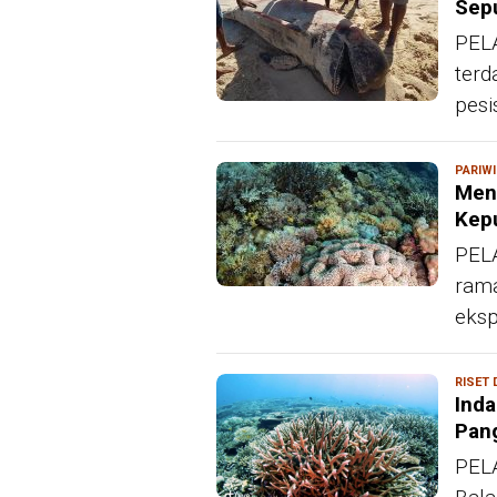
Sepu
PELA
terd
pesis
PARIW
Meni
Kep
PELA
rama
eksp
RISET
Inda
Pan
PEL