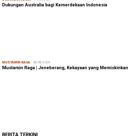
Dukungan Australia bagi Kemerdekaan Indonesia
MUSTAMIN RAGA
08/08/2026
Mustamin Raga | Jeneberang, Kekayaan yang Memiskinkan
JUMARDI LANTA
31/05/2026
Mendengar Suara Petani Rumput Laut Sanrobone
BERITA TERKINI