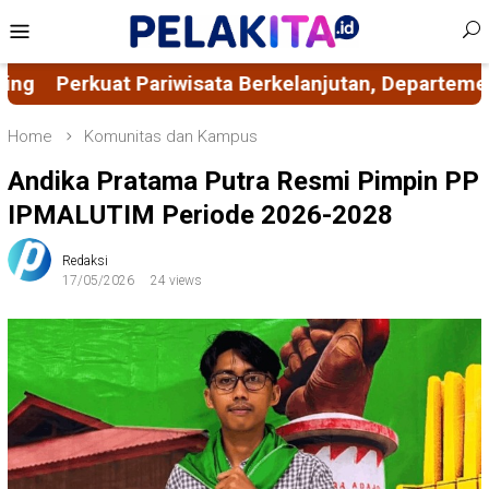
Skip
Mobile
to
Menu
content
anjutan, Departemen HI Unhas Gandeng Pemkab Sinj
Home
Komunitas dan Kampus
Andika Pratama Putra Resmi Pimpin PP
IPMALUTIM Periode 2026-2028
Redaksi
17/05/2026
24 views