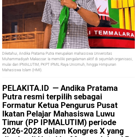
Diketahui, Andika Pratama Putra merupakan mahasiswa Universitas
Muhammadiyah Makassar. Ia memiliki pengalaman aktif di sejumlah organisasi,
mulai dari IPMALUTIM, PKPT IPMIL Raya Unismuh, hingga Himpunan
Mahasiswa Islam (HMI).
PELAKITA.ID — Andika Pratama
Putra resmi terpilih sebagai
Formatur Ketua Pengurus Pusat
Ikatan Pelajar Mahasiswa Luwu
Timur (PP IPMALUTIM) periode
2026-2028 dalam Kongres X yang