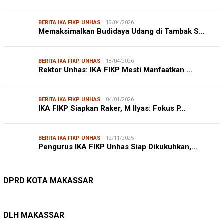
BERITA IKA FIKP UNHAS
19/04/2026
Memaksimalkan Budidaya Udang di Tambak S…
BERITA IKA FIKP UNHAS
18/04/2026
Rektor Unhas: IKA FIKP Mesti Manfaatkan …
BERITA IKA FIKP UNHAS
04/01/2026
IKA FIKP Siapkan Raker, M Ilyas: Fokus P…
BERITA IKA FIKP UNHAS
12/11/2025
Pengurus IKA FIKP Unhas Siap Dikukuhkan,…
DPRD MAKASSAR
20/02/2026
Kepuasan Publik Tinggi, Andi Makmur Nila…
DPRD KOTA MAKASSAR
LINGKUNGAN HIDUP
27/07/2026
Belanja Pemerintah Bisa Menyelamatkan Hu…
DLH MAKASSAR