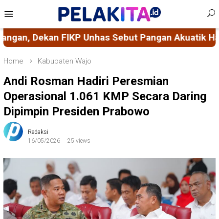
Skip
Mobile
to
Menu
content
n Akuatik Harus Menjadi Pilar Ketahanan Pangan 
Home
Kabupaten Wajo
Andi Rosman Hadiri Peresmian
Operasional 1.061 KMP Secara Daring
Dipimpin Presiden Prabowo
Redaksi
16/05/2026
25 views