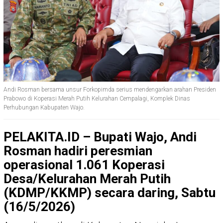
Andi Rosman bersama unsur Forkopimda serius mendengarkan arahan Presiden
Prabowo di Koperasi Merah Putih Kelurahan Cempalagi, Komplek Dinas
Perhubungan Kabupaten Wajo.
PELAKITA.ID – Bupati Wajo, Andi
Rosman hadiri peresmian
operasional 1.061 Koperasi
Desa/Kelurahan Merah Putih
(KDMP/KKMP) secara daring, Sabtu
(16/5/2026)