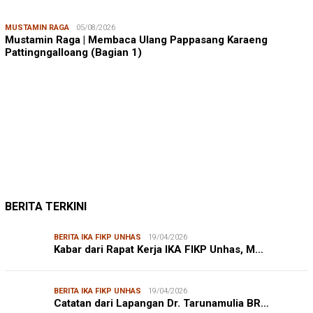
MUSTAMIN RAGA
05/08/2026
Mustamin Raga | Membaca Ulang Pappasang Karaeng
Pattingngalloang (Bagian 1)
JUMARDI LANTA
31/05/2026
Mendengar Suara Petani Rumput Laut Sanrobone
BERITA TERKINI
BERITA IKA FIKP UNHAS
19/04/2026
Kabar dari Rapat Kerja IKA FIKP Unhas, M…
BERITA IKA FIKP UNHAS
19/04/2026
Catatan dari Lapangan Dr. Tarunamulia BR…