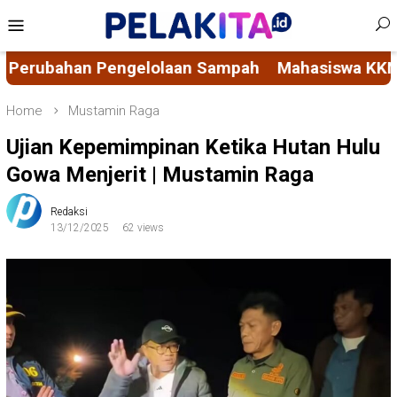
Skip
Mobile
to
Menu
content
Sampah
Mahasiswa KKN-PK 69 Desa Bulucenrana 
Home
Mustamin Raga
Ujian Kepemimpinan Ketika Hutan Hulu
Gowa Menjerit | Mustamin Raga
Redaksi
13/12/2025
62 views