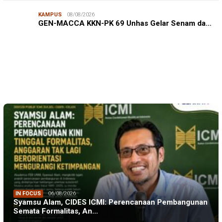
KAMPUS
08/08/2026
JURNALISME WARGA
08/08/2026
GEN-MACCA KKN-PK 69 Unhas Gelar Senam da…
Mahasiswa KKN-PK Unhas Edukasi Siswa SD Cegah
Karies melalui Program “SENYUM CERIA”
IN FOCUS
06/08/2026
Syamsu Alam, CIDES ICMI: Perencanaan Pembangunan
Semata Formalitas, An…