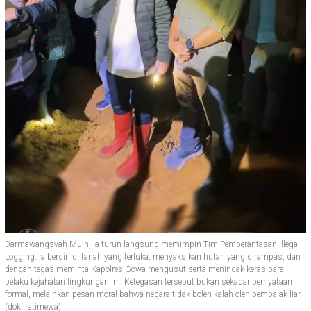
Darmawangsyah Muin, Ia turun langsung memimpin Tim Pemberantasan Illegal
Logging. Ia berdiri di tanah yang terluka, menyaksikan hutan yang dirampas, dan
dengan tegas meminta Kapolres Gowa mengusut serta menindak keras para
pelaku kejahatan lingkungan ini. Ketegasan tersebut bukan sekadar pernyataan
formal, melainkan pesan moral bahwa negara tidak boleh kalah oleh pembalak liar.
(dok: Istimewa)