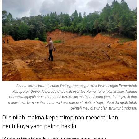
Secara administratif, hutan lindung memang bukan kewenangan Pemerintah
Kabupaten Gowa. Ia berada di bawah otoritas Kementerian Kehutanan. Namun
Darmawangsyah Muin membaca persoalan ini dengan cara yang lebih jernih dan
manusiawi. Ia memahami bahwa kewenangan boleh terbagi, tetapi dampak tidak
pernah mau diatur oleh struktur birokrasi.
Di sinilah makna kepemimpinan menemukan
bentuknya yang paling hakiki.