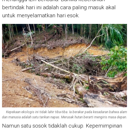
bertindak hari ini adalah cara paling masuk akal
untuk menyelamatkan hari esok.
Kepekaan ekologis ini tidak lahir tiba-tiba. Ia berakar pada kesadaran bahwa alam
dan manusia adalah satu tarikan napas. Merusak hutan berarti mengiris masa depan.
Namun satu sosok tidaklah cukup. Kepemimpinan