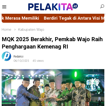
Skip
Mobile
to
Menu
content
diri Tegak di Antara Visi Misi FORMAS dan Ascacit
Home
Kabupaten Wajo
MQK 2025 Berakhir, Pemkab Wajo Raih
Penghargaan Kemenag RI
Redaksi
06/10/2025
45 views