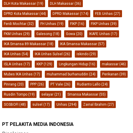
DLH Kota Makassar
(19)
DLH Makassar
(36)
DPRD Kota Makassar
(44)
DPRD Makassar
(174)
FEB Unhas
(27)
Ferdi Mochtar
(32)
FH Unhas
(19)
FIKP
(16)
FIKP Unhas
(39)
FKM Unhas
(29)
Galesong
(18)
Gowa
(20)
IKAFE Unhas
(17)
IKA Smansa 89 Makassar
(18)
IKA Smansa Makassar
(57)
IKA Unhas
(54)
IKA Unhas Sulsel
(26)
iskindo
(29)
ISLA Unhas
(17)
KKP
(129)
Lingkungan Hidup
(16)
makassar
(46)
Mubes IKA Unhas
(17)
muhammad burhanuddin
(24)
Perikanan
(39)
Pinrang
(20)
PPP
(26)
PT Vale
(26)
Rudianto Lallo
(24)
Rusdin Tompo
(19)
selayar
(21)
Smansa Makassar
(55)
SOSBOFI
(48)
sulsel
(17)
Unhas
(294)
Zainal Ibrahim
(27)
PT PELAKITA MEDIA INDONESIA