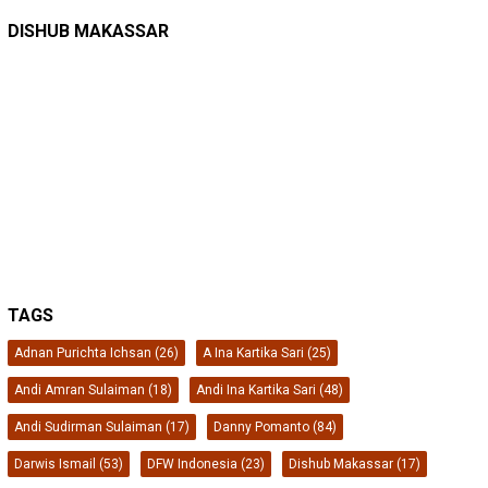
DINAS PERHUBUNGAN
22/12/2025
Pete-pete Laut Makassar Siap Beroperasi …
DISHUB MAKASSAR
TAGS
Adnan Purichta Ichsan
(26)
A Ina Kartika Sari
(25)
Andi Amran Sulaiman
(18)
Andi Ina Kartika Sari
(48)
Andi Sudirman Sulaiman
(17)
Danny Pomanto
(84)
Darwis Ismail
(53)
DFW Indonesia
(23)
Dishub Makassar
(17)