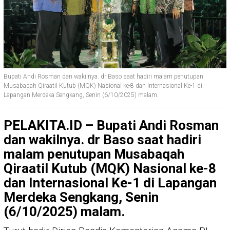
Bupati Andi Rosman dan wakilnya. dr Baso saat hadiri malam penutupan
Musabaqah Qiraatil Kutub (MQK) Nasional ke-8 dan Internasional Ke-1 di
Lapangan Merdeka Sengkang, Senin (6/10/2025) malam.
PELAKITA.ID – Bupati Andi Rosman
dan wakilnya. dr Baso saat hadiri
malam penutupan Musabaqah
Qiraatil Kutub (MQK) Nasional ke-8
dan Internasional Ke-1 di Lapangan
Merdeka Sengkang, Senin
(6/10/2025) malam.