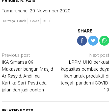
Penulis: K. Azis
Tamarunang, 20 November 2020
Dermaga Hikmah
Gowes
KGC
SHARE
Post
Previous post
Next post
navigation
IKA Smansa 89
LPPM UHO perkuat
Makassar bangun Masjid
kapasitas pembudidaya
Ar-Rasyid, Andi Ina
ikan untuk produktif di
Kartika Sari: Pasti ada
tengah pandemi COVID-
jalan dan jadi contoh
19
RELATED POSTS