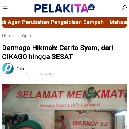
Skip
Mobile
to
Menu
content
aan Sampah
Mahasiswa KKN-PK 69 Desa Bulucenr
Home
Opini
Dermaga Hikmah: Cerita Syam, dari
CIKAGO hingga SESAT
Redaksi
20/11/2020
613 views