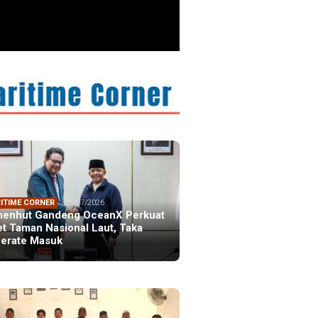
ristiano Ronaldo
 the Idol of a
ation
ITIME CORNER
25/07/2026
enhut Gandeng OceanX Perkuat
et Taman Nasional Laut, Taka
erate Masuk