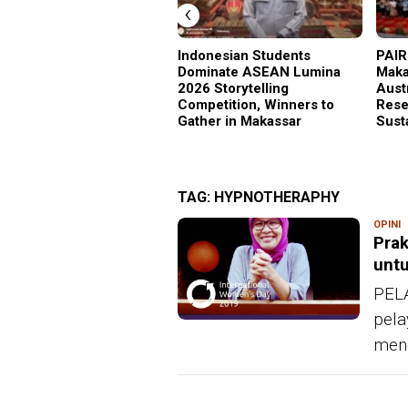
‹
Indonesian Students
PAIR
Dominate ASEAN Lumina
Maka
2026 Storytelling
Aust
Competition, Winners to
Rese
Gather in Makassar
Sust
TAG:
HYPNOTHERAPHY
OPINI
R
Prak
untu
PELA
pela
meng