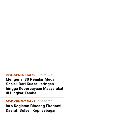
FOCUS
06/08/2026
msu Alam, CIDES ICMI:
encanaan Pembangunan Semata
malitas, An…
DEVELOPMENT TALKS
13/07/2026
Mengenal 30 Pemikir Modal
Sosial: Dari Kuasa Jaringan
hingga Kepercayaan Masyarakat
di Lingkar Tamba…
DEVELOPMENT TALKS
02/07/2026
Info Kegiatan Bincang Ekonomi
Daerah Sulsel: Kopi sebagai