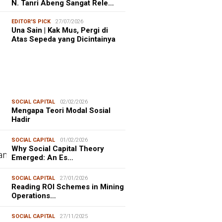
N. Tanri Abeng Sangat Rele…
EDITOR'S PICK
27/07/2026
Una Sain | Kak Mus, Pergi di
Atas Sepeda yang Dicintainya
SOCIAL CAPITAL
02/02/2026
Mengapa Teori Modal Sosial
Hadir
SOCIAL CAPITAL
01/02/2026
Why Social Capital Theory
Emerged: An Es…
SOCIAL CAPITAL
27/01/2026
Reading ROI Schemes in Mining
Operations…
SOCIAL CAPITAL
27/11/2025