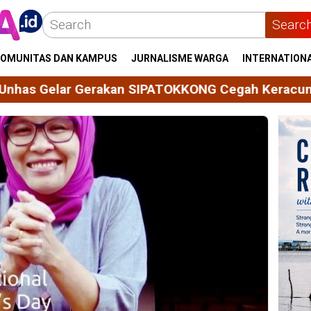
Searc
OMUNITAS DAN KAMPUS
JURNALISME WARGA
INTERNATION
IPATOKKONG Cegah Keracunan Bahan Kimia Pertania