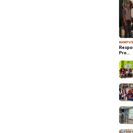
KAMPU
Respo
Pro…