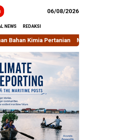
h
06/08/2026
AL NEWS
REDAKSI
n
Mahasiswa KKN Gelombang 116 Unhas Rintis Ban