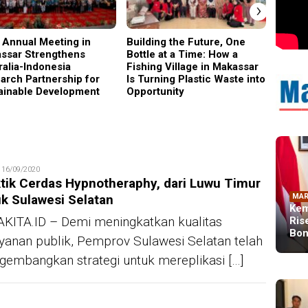
›
 Annual Meeting in
Building the Future, One
Why C
ssar Strengthens
Bottle at a Time: How a
Became
ralia-Indonesia
Fishing Village in Makassar
Gener
arch Partnership for
Is Turning Plastic Waste into
ainable Development
Opportunity
edaksi
16/09/2020
tik Cerdas Hypnotheraphy, dari Luwu Timur
k Sulawesi Selatan
MAR
Kem
KITA.ID – Demi meningkatkan kualitas
Ris
Bon
yanan publik, Pemprov Sulawesi Selatan telah
embangkan strategi untuk mereplikasi […]