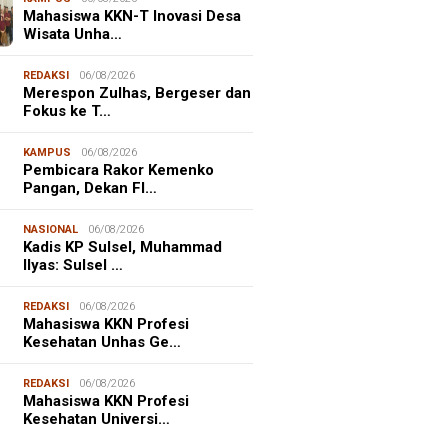
Mahasiswa KKN-T Inovasi Desa
Wisata Unha…
REDAKSI
06/08/2026
Merespon Zulhas, Bergeser dan
Fokus ke T…
KAMPUS
06/08/2026
Pembicara Rakor Kemenko
Pangan, Dekan FI…
NASIONAL
06/08/2026
Kadis KP Sulsel, Muhammad
Ilyas: Sulsel …
REDAKSI
06/08/2026
Mahasiswa KKN Profesi
Kesehatan Unhas Ge…
NALISME WARGA
06/08/2026
REDAKSI
06/08/2026
asiswa KKN-T Unhas Edukasi
Mahasiswa KKN Profesi
ga Desa Buae Kenali
Kesehatan Universi…
roorganisme Baik dan Jahat
uk Cegah Stunt…