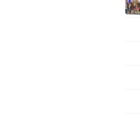
JUR
Mah
War
Mik
unt