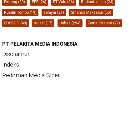
Pinrang
(20)
PPP
(26)
PT Vale
(26)
Rudianto Lallo
(24)
Rusdin Tompo
(19)
selayar
(21)
Smansa Makassar
(55)
SOSBOFI
(48)
sulsel
(17)
Unhas
(294)
Zainal Ibrahim
(27)
PT PELAKITA MEDIA INDONESIA
Disclaimer
Indeks
Pedoman Media Siber