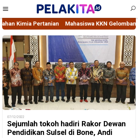
Skip
Mobile
to
Menu
content
mbang 116 Unhas Rintis Bank Sampah di Kelurahan
07/12/2022
Sejumlah tokoh hadiri Rakor Dewan
Pendidikan Sulsel di Bone, Andi