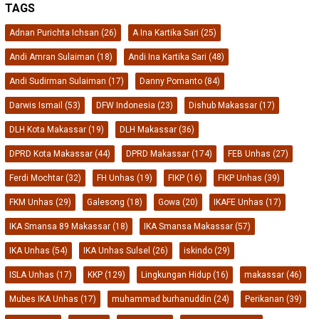
TAGS
Adnan Purichta Ichsan
(26)
A Ina Kartika Sari
(25)
Andi Amran Sulaiman
(18)
Andi Ina Kartika Sari
(48)
Andi Sudirman Sulaiman
(17)
Danny Pomanto
(84)
Darwis Ismail
(53)
DFW Indonesia
(23)
Dishub Makassar
(17)
DLH Kota Makassar
(19)
DLH Makassar
(36)
DPRD Kota Makassar
(44)
DPRD Makassar
(174)
FEB Unhas
(27)
Ferdi Mochtar
(32)
FH Unhas
(19)
FIKP
(16)
FIKP Unhas
(39)
FKM Unhas
(29)
Galesong
(18)
Gowa
(20)
IKAFE Unhas
(17)
IKA Smansa 89 Makassar
(18)
IKA Smansa Makassar
(57)
IKA Unhas
(54)
IKA Unhas Sulsel
(26)
iskindo
(29)
ISLA Unhas
(17)
KKP
(129)
Lingkungan Hidup
(16)
makassar
(46)
Mubes IKA Unhas
(17)
muhammad burhanuddin
(24)
Perikanan
(39)