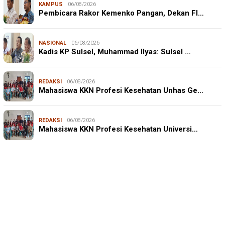
KAMPUS
06/08/2026
Pembicara Rakor Kemenko Pangan, Dekan FI…
NASIONAL
06/08/2026
Kadis KP Sulsel, Muhammad Ilyas: Sulsel …
REDAKSI
06/08/2026
Mahasiswa KKN Profesi Kesehatan Unhas Ge…
JURNALISME WARGA
06/08/2026
REDAKSI
06/08/2026
Mahasiswa KKN-T Unhas Edukasi Warga Desa Buae
Mahasiswa KKN Profesi Kesehatan Universi…
Kenali Mikroorganisme Baik dan Jahat untuk Cegah
Stunt…
IN FOCUS
06/08/2026
Syamsu Alam, CIDES ICMI: Perencanaan Pembangunan
Semata Formalitas, An…