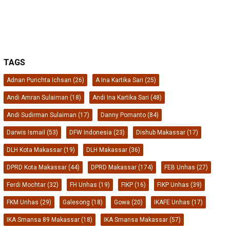
TAGS
Adnan Purichta Ichsan
(26)
A Ina Kartika Sari
(25)
Andi Amran Sulaiman
(18)
Andi Ina Kartika Sari
(48)
Andi Sudirman Sulaiman
(17)
Danny Pomanto
(84)
Darwis Ismail
(53)
DFW Indonesia
(23)
Dishub Makassar
(17)
DLH Kota Makassar
(19)
DLH Makassar
(36)
DPRD Kota Makassar
(44)
DPRD Makassar
(174)
FEB Unhas
(27)
Ferdi Mochtar
(32)
FH Unhas
(19)
FIKP
(16)
FIKP Unhas
(39)
FKM Unhas
(29)
Galesong
(18)
Gowa
(20)
IKAFE Unhas
(17)
IKA Smansa 89 Makassar
(18)
IKA Smansa Makassar
(57)