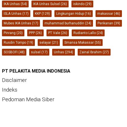
IKA Unhas
(54)
IKA Unhas Sulsel
(26)
iskindo
(29)
ISLA Unhas
(17)
KKP
(129)
Lingkungan Hidup
(16)
makassar
(46)
Mubes IKA Unhas
(17)
muhammad burhanuddin
(24)
Perikanan
(39)
Pinrang
(20)
PPP
(26)
PT Vale
(26)
Rudianto Lallo
(24)
Rusdin Tompo
(19)
selayar
(21)
Smansa Makassar
(55)
SOSBOFI
(48)
sulsel
(17)
Unhas
(294)
Zainal Ibrahim
(27)
PT PELAKITA MEDIA INDONESIA
Disclaimer
Indeks
Pedoman Media Siber