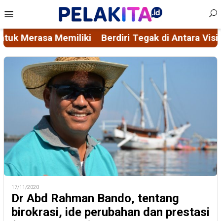
Skip
Mobile
to
Menu
content
 Tegak di Antara Visi Misi FORMAS dan Ascacita Nus
17/11/2020
Dr Abd Rahman Bando, tentang
birokrasi, ide perubahan dan prestasi