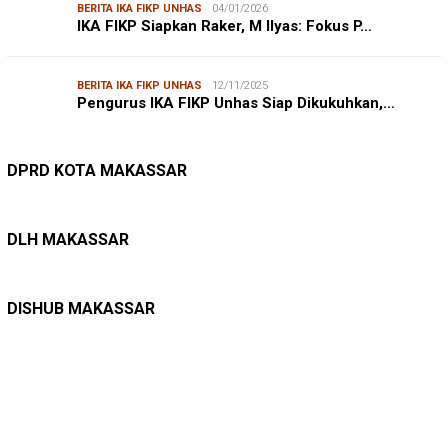
BERITA IKA FIKP UNHAS
04/01/2026
IKA FIKP Siapkan Raker, M Ilyas: Fokus P…
BERITA IKA FIKP UNHAS
12/11/2025
Pengurus IKA FIKP Unhas Siap Dikukuhkan,…
DPRD MAKASSAR
20/02/2026
Kepuasan Publik Tinggi, Andi Makmur Nila…
DPRD KOTA MAKASSAR
LINGKUNGAN HIDUP
27/07/2026
Belanja Pemerintah Bisa Menyelamatkan Hu…
DLH MAKASSAR
DINAS PERHUBUNGAN
22/12/2025
Pete-pete Laut Makassar Siap Beroperasi …
DISHUB MAKASSAR