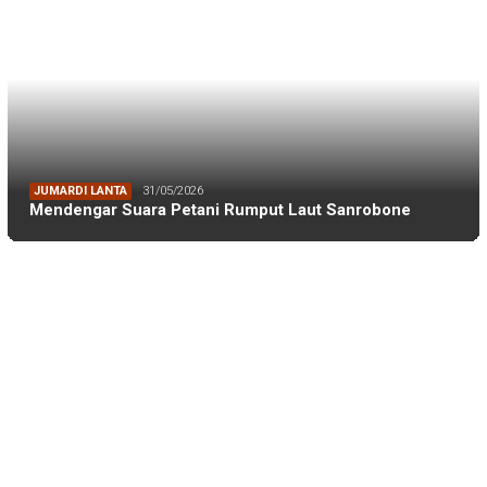
DPRD MAKASSAR
20/02/2026
Kepuasan Publik Tinggi, Andi Makmur Nila…
DLH MAKASSAR