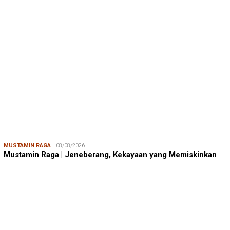
Mustamin Raga | Jeneberang, Kekayaan yang Memiskinkan
JUMARDI LANTA
31/05/2026
Mendengar Suara Petani Rumput Laut Sanrobone
BERITA TERKINI
BERITA IKA FIKP UNHAS
19/04/2026
Kabar dari Rapat Kerja IKA FIKP Unhas, M…
BERITA IKA FIKP UNHAS
19/04/2026
Catatan dari Lapangan Dr. Tarunamulia BR…
BERITA IKA FIKP UNHAS
19/04/2026
Memaksimalkan Budidaya Udang di Tambak S…