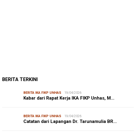
LINGKUNGAN HIDUP
27/07/2026
Belanja Pemerintah Bisa Menyelamatkan Hu…
DISHUB MAKASSAR
DINAS PERHUBUNGAN
22/12/2025
Pete-pete Laut Makassar Siap Beroperasi …