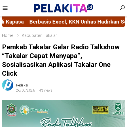
Skip
Mobile
to
Menu
content
KKN Unhas Hadirkan Solusi Pembukuan Transparan 
Home
Kabupaten Takalar
Pemkab Takalar Gelar Radio Talkshow
“Takalar Cepat Menyapa”,
Sosialisasikan Aplikasi Takalar One
Click
Redaksi
26/05/2026
43 views