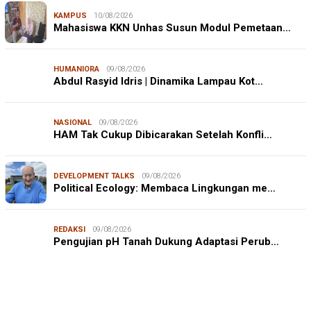
KAMPUS
10/08/2026
Mahasiswa KKN Unhas Susun Modul Pemetaan…
HUMANIORA
09/08/2026
Abdul Rasyid Idris | Dinamika Lampau Kot…
NASIONAL
09/08/2026
HAM Tak Cukup Dibicarakan Setelah Konfli…
DEVELOPMENT TALKS
09/08/2026
Political Ecology: Membaca Lingkungan me…
REDAKSI
09/08/2026
JURNALISME WARGA
08/08/2026
Pengujian pH Tanah Dukung Adaptasi Perub…
Mahasiswa KKN-PK Unhas Edukasi Siswa SD Cegah
Karies melalui Program “SENYUM CERIA”
IN FOCUS
06/08/2026