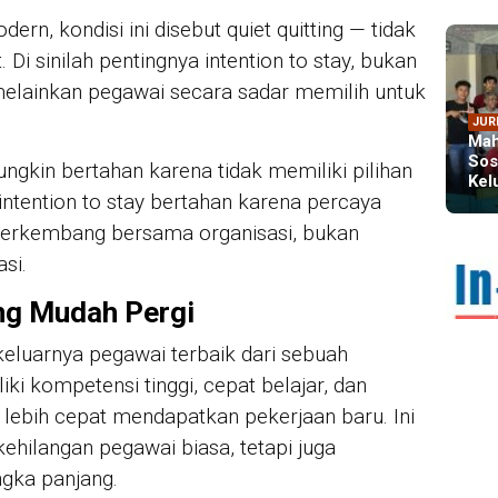
rn, kondisi ini disebut quiet quitting — tidak
t. Di sinilah pentingnya intention to stay, bukan
melainkan pegawai secara sadar memilih untuk
JUR
Mah
Sos
ngkin bertahan karena tidak memiliki pilihan
Kel
intention to stay bertahan karena percaya
 berkembang bersama organisasi, bukan
si.
IN 
Dir
ng Mudah Pergi
Kem
Dim
eluarnya pegawai terbaik dari sebuah
iki kompetensi tinggi, cepat belajar, dan
lebih cepat mendapatkan pekerjaan baru. Ini
 kehilangan pegawai biasa, tetapi juga
ngka panjang.