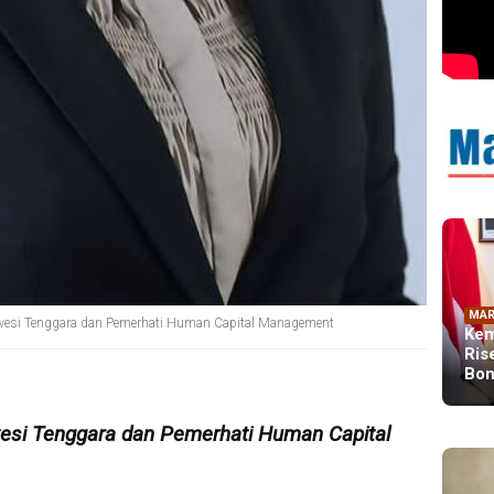
MAR
awesi Tenggara dan Pemerhati Human Capital Management
Kem
Ris
Bon
esi Tenggara dan Pemerhati Human Capital