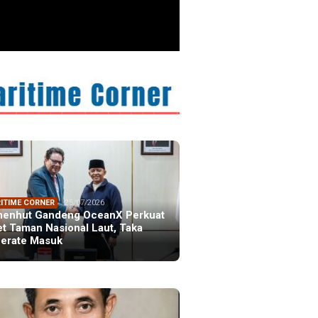
ITIME CORNER
25/07/2026
enhut Gandeng OceanX Perkuat
et Taman Nasional Laut, Taka
erate Masuk