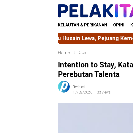
Skip
to
content
KELAUTAN & PERIKANAN
OPINI
K
tu Husain Lewa, Pejuang Kemerdekaan dari Tanah
Home
Opini
Intention to Stay, Kat
Perebutan Talenta
Redaksi
17/02/2026
33 views