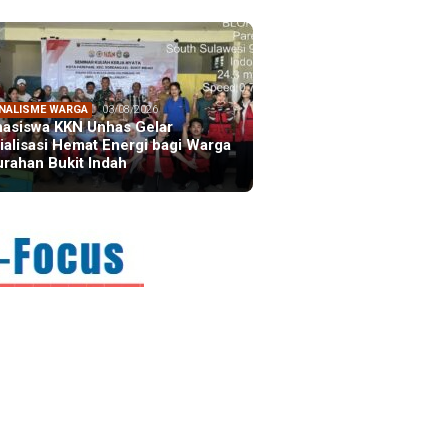
NALISME WARGA
03/08/2026
asiswa KKN Unhas Gelar
ialisasi Hemat Energi bagi Warga
urahan Bukit Indah
FOCUS
21/07/2026
ektur AIC, Boyd Whalan:
itraan Indonesia-Australia
ulai dari …