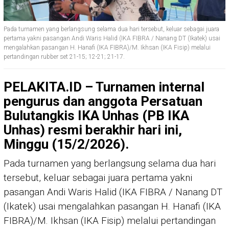
Pada turnamen yang berlangsung selama dua hari tersebut, keluar sebagai juara
pertama yakni pasangan Andi Waris Halid (IKA FIBRA / Nanang DT (Ikatek) usai
mengalahkan pasangan H. Hanafi (IKA FIBRA)/M. Ikhsan (IKA Fisip) melalui
pertandingan rubber set 21-15; 12-21; 21-17.
PELAKITA.ID – Turnamen internal
pengurus dan anggota Persatuan
Bulutangkis IKA Unhas (PB IKA
Unhas) resmi berakhir hari ini,
Minggu (15/2/2026).
Pada turnamen yang berlangsung selama dua hari
tersebut, keluar sebagai juara pertama yakni
pasangan Andi Waris Halid (IKA FIBRA / Nanang DT
(Ikatek) usai mengalahkan pasangan H. Hanafi (IKA
FIBRA)/M. Ikhsan (IKA Fisip) melalui pertandingan