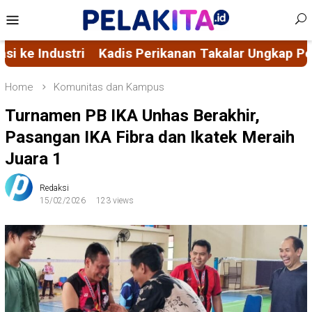
Skip
Mobile
to
Menu
content
ar Ungkap Potensi Pangan Akuatik Takalar, Ajak Inv
Home
Komunitas dan Kampus
Turnamen PB IKA Unhas Berakhir,
Pasangan IKA Fibra dan Ikatek Meraih
Juara 1
Redaksi
15/02/2026
123 views