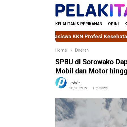
Skip
to
content
KELAUTAN & PERIKANAN
OPINI
K
 KKN Profesi Kesehatan Unhas Gelar Gerakan SIP
Home
Daerah
SPBU di Sorowako Dapa
Mobil dan Motor hing
Redaksi
28/01/2026
152 views