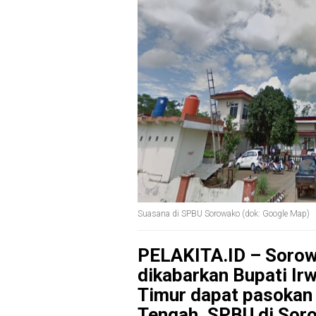
Suasana di SPBU Sorowako (dok: Google Map)
PELAKITA.ID – Sorow
dikabarkan Bupati I
Timur dapat pasokan
Tengah, SPBU di Soro