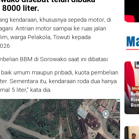
8000 liter.
anjang kendaraan, khususnya sepeda motor, di
ni. Antrian motor sampai ke ruas jalan
alim, warga Pelakola, Towuti kepada
2026.
belian BBM di Sorowako saat ini dibatasi.
, baik umum maupun pribadi, kuota pembelian
iter. Sementara itu, kendaraan roda dua hanya
 5 liter,” kata dia.
MAR
Kem
Ris
Bon