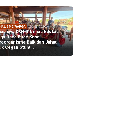
NALISME WARGA
06/08/2026
asiswa KKN-T Unhas Edukasi
ga Desa Buae Kenali
roorganisme Baik dan Jahat
uk Cegah Stunt…
FOCUS
06/08/2026
msu Alam, CIDES ICMI:
encanaan Pembangunan Semata
malitas, An…