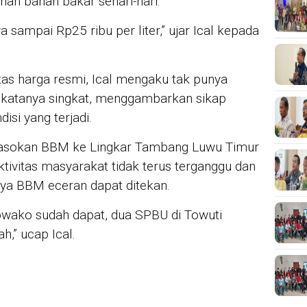
n bahan bakar sehari-hari.
a sampai Rp25 ribu per liter,” ujar Ical kepada
atas harga resmi, Ical mengaku tak punya
” katanya singkat, menggambarkan sikap
si yang terjadi.
 pasokan BBM ke Lingkar Tambang Luwu Timur
tivitas masyarakat tidak terus terganggu dan
ya BBM eceran dapat ditekan.
rowako sudah dapat, dua SPBU di Towuti
h,” ucap Ical.