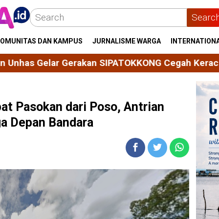
Searc
OMUNITAS DAN KAMPUS
JURNALISME WARGA
INTERNATION
ATOKKONG Cegah Keracunan Bahan Kimia Pertanian
t Pasokan dari Poso, Antrian
ga Depan Bandara