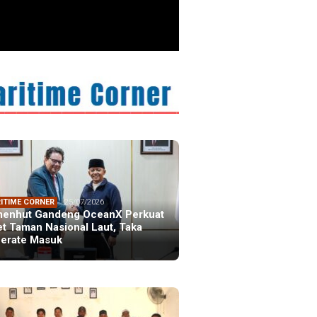
ITIME CORNER
25/07/2026
enhut Gandeng OceanX Perkuat
et Taman Nasional Laut, Taka
erate Masuk