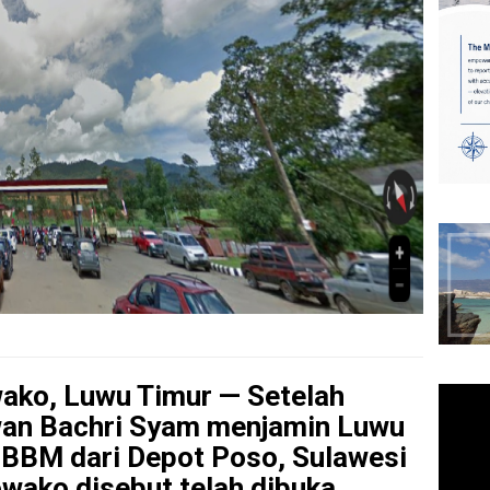
ako, Luwu Timur — Setelah
rwan Bachri Syam menjamin Luwu
 BBM dari Depot Poso, Sulawesi
wako disebut telah dibuka