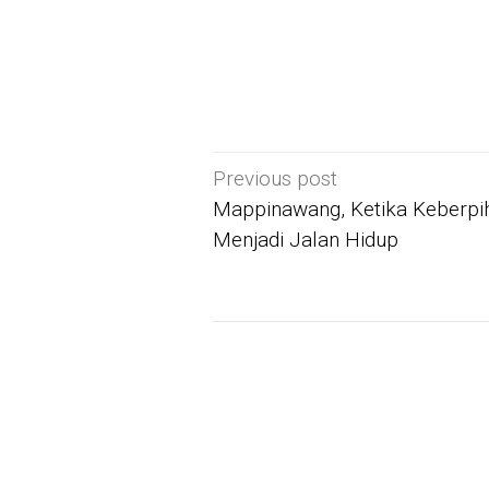
Post
Previous post
navigation
Mappinawang, Ketika Keberpi
Menjadi Jalan Hidup