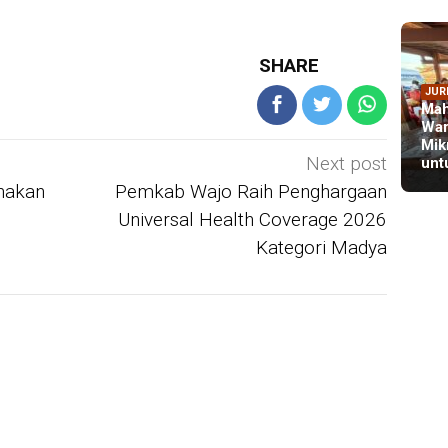
SHARE
JUR
Mah
War
Mik
Next post
unt
hakan
Pemkab Wajo Raih Penghargaan
IN 
Universal Health Coverage 2026
Sya
Kategori Madya
Per
For