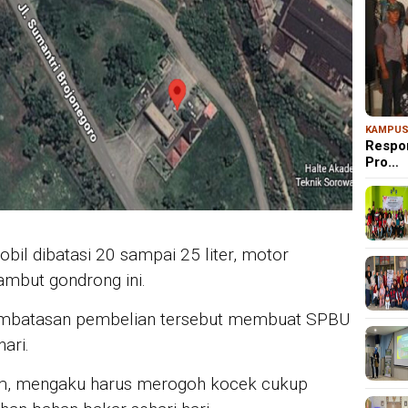
KAMPU
Respo
Pro…
bil dibatasi 20 sampai 25 liter, motor
rambut gondrong ini.
embatasan pembelian tersebut membuat SPBU
ari.
lim, mengaku harus merogoh kocek cukup