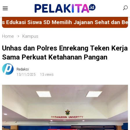
Skip
Mobile
to
Menu
content
at dan Bergizi
SOBAT PHBS: Inovasi Mahasiswa K
Home
Kampus
Unhas dan Polres Enrekang Teken Kerja
Sama Perkuat Ketahanan Pangan
Redaksi
13/11/2025
13 views