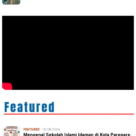
FEATURED
02/08/2026
Mengenal Sekolah Islami Idaman di Kota Parepare,