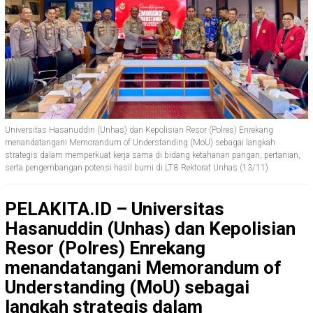
Universitas Hasanuddin (Unhas) dan Kepolisian Resor (Polres) Enrekang
menandatangani Memorandum of Understanding (MoU) sebagai langkah
strategis dalam memperkuat kerja sama di bidang ketahanan pangan, pertanian,
serta pengembangan potensi hasil bumi di LT.8 Rektorat Unhas (13/11)
PELAKITA.ID – Universitas
Hasanuddin (Unhas) dan Kepolisian
Resor (Polres) Enrekang
menandatangani Memorandum of
Understanding (MoU) sebagai
langkah strategis dalam