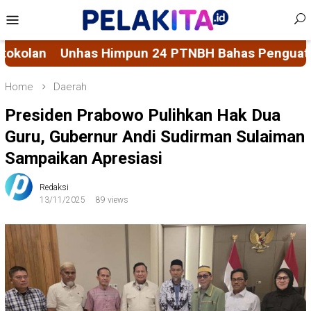
Skip
Mobile
to
Menu
content
H Bahas Penguatan Sistem Penjaminan Mutu Pend
Home
Daerah
Presiden Prabowo Pulihkan Hak Dua
Guru, Gubernur Andi Sudirman Sulaiman
Sampaikan Apresiasi
Redaksi
13/11/2025
89 views