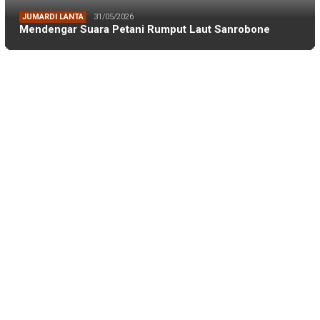
BERITA IKA FIKP UNHAS
19/04/2026
Catatan dari Lapangan Dr. Tarunamulia BR…
BERITA IKA FIKP UNHAS
19/04/2026
Memaksimalkan Budidaya Udang di Tambak S…
BERITA IKA FIKP UNHAS
18/04/2026
Rektor Unhas: IKA FIKP Mesti Manfaatkan …
BERITA IKA FIKP UNHAS
04/01/2026
IKA FIKP Siapkan Raker, M Ilyas: Fokus P…
BERITA IKA FIKP UNHAS
12/11/2025
Pengurus IKA FIKP Unhas Siap Dikukuhkan,…
DPRD KOTA MAKASSAR