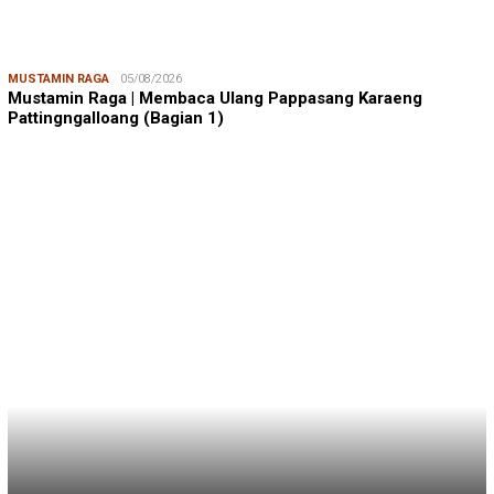
MUSTAMIN RAGA
05/08/2026
Mustamin Raga | Membaca Ulang Pappasang Karaeng
Pattingngalloang (Bagian 1)
JUMARDI LANTA
31/05/2026
Mendengar Suara Petani Rumput Laut Sanrobone
BERITA TERKINI
BERITA IKA FIKP UNHAS
19/04/2026
Kabar dari Rapat Kerja IKA FIKP Unhas, M…