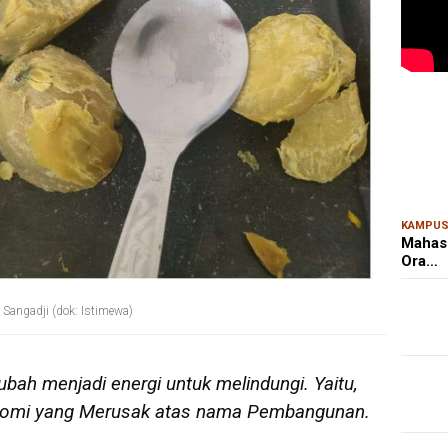
MAR
Kem
Ris
Bon
KAMPU
Mahas
Ora…
 Sangadji (dok: Istimewa)
bah menjadi energi untuk melindungi. Yaitu,
konomi yang Merusak atas nama Pembangunan.