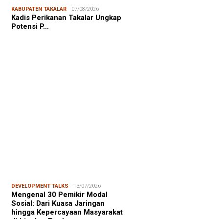
NALISME WARGA
06/08/2026
KABUPATEN TAKALAR
07/08/2026
asiswa KKN-T Unhas Edukasi
Kadis Perikanan Takalar Ungkap
ga Desa Buae Kenali
Potensi P…
roorganisme Baik dan Jahat
uk Cegah Stunt…
FOCUS
06/08/2026
msu Alam, CIDES ICMI:
encanaan Pembangunan Semata
malitas, An…
DEVELOPMENT TALKS
13/07/2026
Mengenal 30 Pemikir Modal
Sosial: Dari Kuasa Jaringan
hingga Kepercayaan Masyarakat