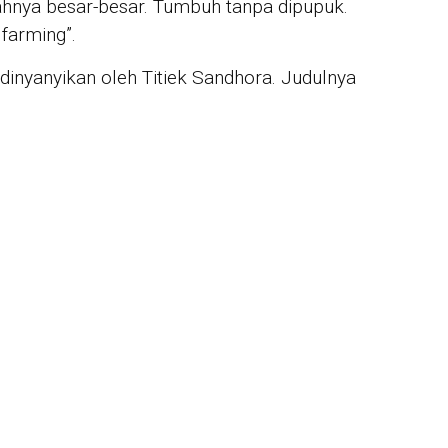
ahnya besar-besar. Tumbuh tanpa dipupuk.
JUR
Mah
 farming”.
War
Mik
 dinyanyikan oleh Titiek Sandhora. Judulnya
unt
IN 
Sya
Per
For