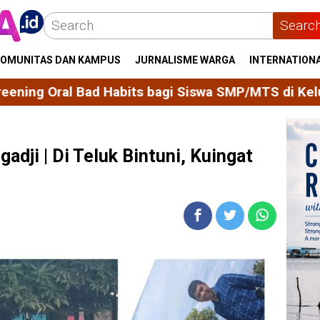
Searc
OMUNITAS DAN KAMPUS
JURNALISME WARGA
INTERNATION
gi Siswa SMP/MTS di Kelurahan Majjelling Wattang
dji | Di Teluk Bintuni, Kuingat