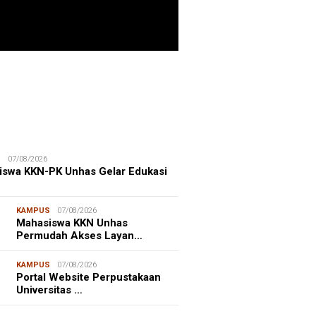
ITIME CORNER
25/07/2026
enhut Gandeng OceanX Perkuat
et Taman Nasional Laut, Taka
erate Masuk
S
07/08/2026
iswa KKN-PK Unhas Gelar Edukasi
KAMPUS
07/08/2026
Mahasiswa KKN Unhas
Permudah Akses Layan…
KAMPUS
07/08/2026
Portal Website Perpustakaan
Universitas …