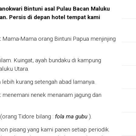
Manokwari Bintuni asal Pulau Bacan Maluku
n. Persis di depan hotel tempat kami
hat Mama-Mama orang Bintuni Papua menjinjing
lam. Kuingat, ayah bundaku di kampung
aluku Utara.
n lebih kurang setengah abad lamanya.
t menemani nenek menanam jagung dan
orang Tidore bilang :
fola ma gubu
).
hon pisang yang kami panen setiap periodik.