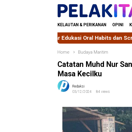
Skip
to
content
KELAUTAN & PERIKANAN
OPINI
K
kasi Oral Habits dan Screening Oral Bad Habits ba
Home
Budaya Maritim
Catatan Muhd Nur Sanga
Masa Kecilku
Redaksi
03/12/2024
84 views