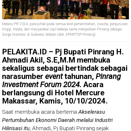
Melalui PIF 2024, para pihak pada semua level pemerintahan, swasta, pergurusan
tinggi, media, dan masyarakat sipil bekerja sama menjadikan Pinrang sebagai
Surga Investasi di Sulawesi Selatan (dok: DPMPTSP Pinrang)
PELAKITA.ID – Pj Bupati Pinrang H.
Ahmadi Akil, S.E,M.M membuka
sekaligus sebagai bertindak sebagai
narasumber
event
tahunan,
Pinrang
Investment Forum 2024.
Acara
berlangsung di Hotel Mercure
Makassar, Kamis, 10/10/2024.
Saat membuka acara bertema
Akselerasu
Pertumbuhan Ekonomi Daerah melalui Industri
Hilirisasi itu
, Ahmadi, Pj Bupati Pinrang sejak