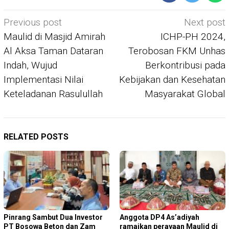
Post
Previous post
Next post
navigation
Maulid di Masjid Amirah
ICHP-PH 2024,
Al Aksa Taman Dataran
Terobosan FKM Unhas
Indah, Wujud
Berkontribusi pada
Implementasi Nilai
Kebijakan dan Kesehatan
Keteladanan Rasulullah
Masyarakat Global
RELATED POSTS
Pinrang Sambut Dua Investor
Anggota DP4 As’adiyah
PT Bosowa Beton dan Zam
ramaikan perayaan Maulid di