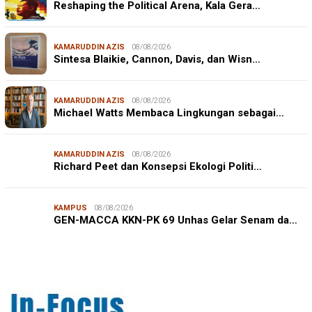
Reshaping the Political Arena, Kala Gera…
KAMARUDDIN AZIS
08/08/2026
Sintesa Blaikie, Cannon, Davis, dan Wisn…
KAMARUDDIN AZIS
08/08/2026
Michael Watts Membaca Lingkungan sebagai…
KAMARUDDIN AZIS
08/08/2026
Richard Peet dan Konsepsi Ekologi Politi…
KAMPUS
08/08/2026
JURNALISME WARGA
08/08/2026
GEN-MACCA KKN-PK 69 Unhas Gelar Senam da…
Mahasiswa KKN-PK Unhas Edukasi Siswa SD Cegah
Karies melalui Program “SENYUM CERIA”