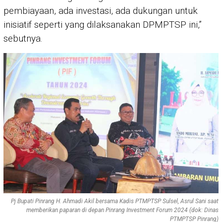
pembiayaan, ada investasi, ada dukungan untuk
inisiatif seperti yang dilaksanakan DPMPTSP ini,”
sebutnya.
Pj Bupati Pinrang H. Ahmadi Akil bersama Kadis PTMPTSP Sulsel, Asrul Sani saat
memberikan paparan di depan Pinrang Investment Forum 2024 (dok: Dinas
PTMPTSP Pinrang)