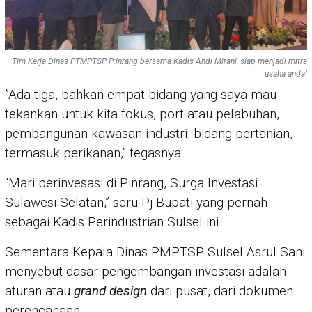
Tim Kerja Dinas PTMPTSP P:inrang bersama Kadis Andi Mirani, siap menjadi mitra
usaha anda!
”Ada tiga, bahkan empat bidang yang saya mau
tekankan untuk kita fokus, port atau pelabuhan,
pembangunan kawasan industri, bidang pertanian,
termasuk perikanan,” tegasnya.
“Mari berinvesasi di Pinrang, Surga Investasi
Sulawesi Selatan,” seru Pj Bupati yang pernah
sebagai Kadis Perindustrian Sulsel ini.
Sementara Kepala Dinas PMPTSP Sulsel Asrul Sani
menyebut dasar pengembangan investasi adalah
aturan atau
grand design
dari pusat, dari dokumen
perencanaan.