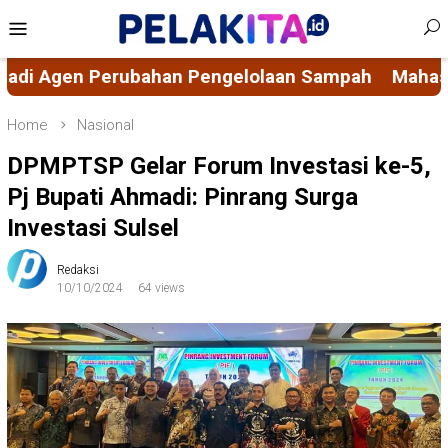
Skip
Mobile
to
Menu
content
lolaan Sampah
Mahasiswa KKN-PK 69 Desa Buluce
Home
Nasional
DPMPTSP Gelar Forum Investasi ke-5,
Pj Bupati Ahmadi: Pinrang Surga
Investasi Sulsel
Redaksi
10/10/2024
64 views