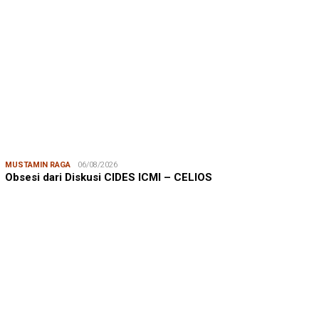
MUSTAMIN RAGA
06/08/2026
Obsesi dari Diskusi CIDES ICMI – CELIOS
JUMARDI LANTA
31/05/2026
Mendengar Suara Petani Rumput Laut Sanrobone
BERITA TERKINI