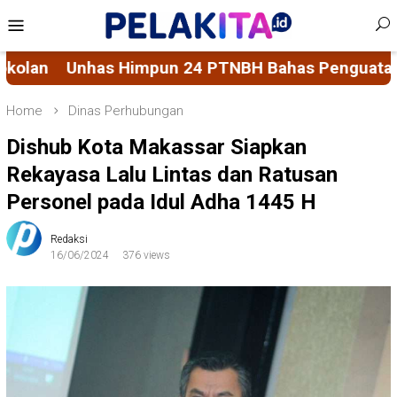
Skip
Mobile
to
Menu
content
TNBH Bahas Penguatan Sistem Penjaminan Mutu P
Home
Dinas Perhubungan
Dishub Kota Makassar Siapkan
Rekayasa Lalu Lintas dan Ratusan
Personel pada Idul Adha 1445 H
Redaksi
16/06/2024
376 views