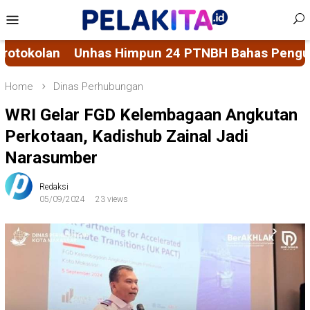
Skip
Mobile
to
Menu
content
H Bahas Penguatan Sistem Penjaminan Mutu Pendi
Home
Dinas Perhubungan
WRI Gelar FGD Kelembagaan Angkutan
Perkotaan, Kadishub Zainal Jadi
Narasumber
Redaksi
05/09/2024
23 views