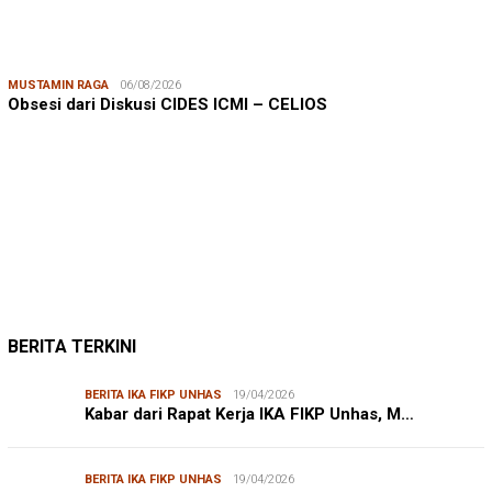
MUSTAMIN RAGA
06/08/2026
Obsesi dari Diskusi CIDES ICMI – CELIOS
JUMARDI LANTA
31/05/2026
Mendengar Suara Petani Rumput Laut Sanrobone
BERITA TERKINI
BERITA IKA FIKP UNHAS
19/04/2026
Kabar dari Rapat Kerja IKA FIKP Unhas, M…
BERITA IKA FIKP UNHAS
19/04/2026