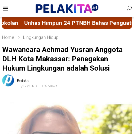
Skip
Mobile
to
Menu
content
TNBH Bahas Penguatan Sistem Penjaminan Mutu P
Home
Lingkungan Hidup
Wawancara Achmad Yusran Anggota
DLH Kota Makassar: Penegakan
Hukum Lingkungan adalah Solusi
Redaksi
11/12/2023
139 views