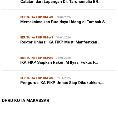
Catatan dari Lapangan Dr. Tarunamulia BR…
BERITA IKA FIKP UNHAS
19/04/2026
Memaksimalkan Budidaya Udang di Tambak S…
BERITA IKA FIKP UNHAS
18/04/2026
Rektor Unhas: IKA FIKP Mesti Manfaatkan …
BERITA IKA FIKP UNHAS
04/01/2026
IKA FIKP Siapkan Raker, M Ilyas: Fokus P…
BERITA IKA FIKP UNHAS
12/11/2025
Pengurus IKA FIKP Unhas Siap Dikukuhkan,…
DPRD MAKASSAR
20/02/2026
Kepuasan Publik Tinggi, Andi Makmur Nila…
DPRD KOTA MAKASSAR
LINGKUNGAN HIDUP
27/07/2026
Belanja Pemerintah Bisa Menyelamatkan Hu…