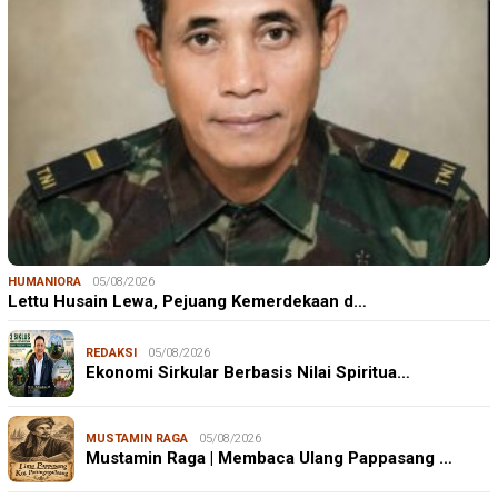
HUMANIORA
05/08/2026
Lettu Husain Lewa, Pejuang Kemerdekaan d…
REDAKSI
05/08/2026
Ekonomi Sirkular Berbasis Nilai Spiritua…
MUSTAMIN RAGA
05/08/2026
Mustamin Raga | Membaca Ulang Pappasang …