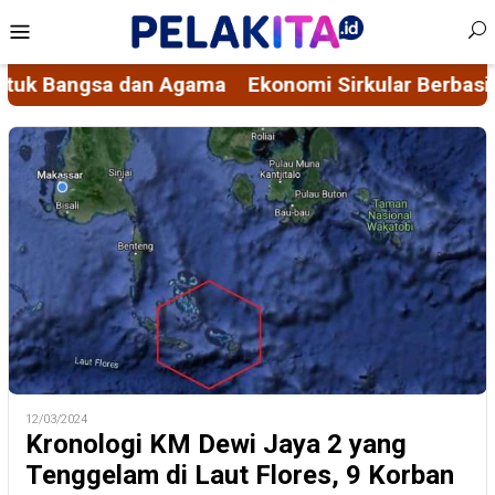
Skip
Mobile
to
Menu
content
basis Nilai Spiritual, Mengubah Masalah Sampah Me
12/03/2024
Kronologi KM Dewi Jaya 2 yang
Tenggelam di Laut Flores, 9 Korban