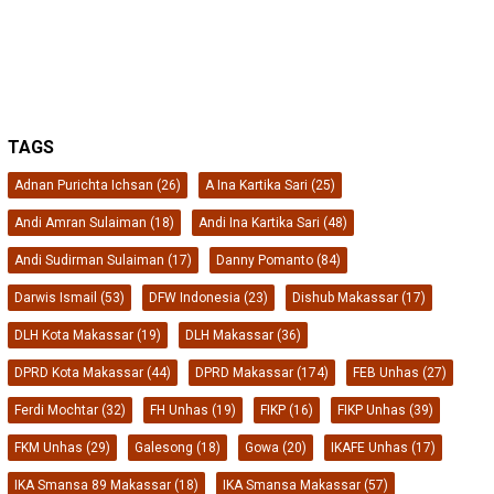
TAGS
Adnan Purichta Ichsan
(26)
A Ina Kartika Sari
(25)
Andi Amran Sulaiman
(18)
Andi Ina Kartika Sari
(48)
Andi Sudirman Sulaiman
(17)
Danny Pomanto
(84)
Darwis Ismail
(53)
DFW Indonesia
(23)
Dishub Makassar
(17)
DLH Kota Makassar
(19)
DLH Makassar
(36)
DPRD Kota Makassar
(44)
DPRD Makassar
(174)
FEB Unhas
(27)
Ferdi Mochtar
(32)
FH Unhas
(19)
FIKP
(16)
FIKP Unhas
(39)
FKM Unhas
(29)
Galesong
(18)
Gowa
(20)
IKAFE Unhas
(17)
IKA Smansa 89 Makassar
(18)
IKA Smansa Makassar
(57)