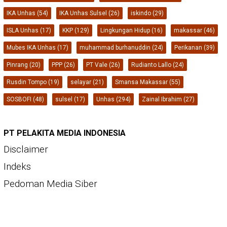
IKA Unhas
(54)
IKA Unhas Sulsel
(26)
iskindo
(29)
ISLA Unhas
(17)
KKP
(129)
Lingkungan Hidup
(16)
makassar
(46)
Mubes IKA Unhas
(17)
muhammad burhanuddin
(24)
Perikanan
(39)
Pinrang
(20)
PPP
(26)
PT Vale
(26)
Rudianto Lallo
(24)
Rusdin Tompo
(19)
selayar
(21)
Smansa Makassar
(55)
SOSBOFI
(48)
sulsel
(17)
Unhas
(294)
Zainal Ibrahim
(27)
PT PELAKITA MEDIA INDONESIA
Disclaimer
Indeks
Pedoman Media Siber