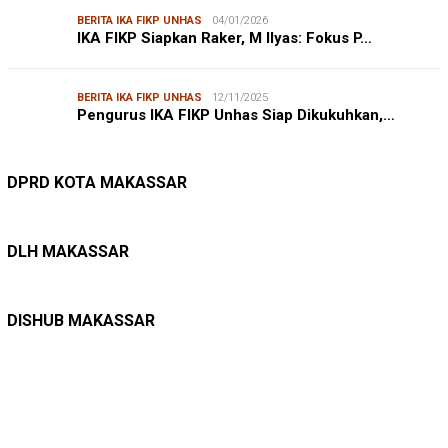
BERITA IKA FIKP UNHAS
04/01/2026
IKA FIKP Siapkan Raker, M Ilyas: Fokus P…
BERITA IKA FIKP UNHAS
12/11/2025
Pengurus IKA FIKP Unhas Siap Dikukuhkan,…
DPRD MAKASSAR
20/02/2026
Kepuasan Publik Tinggi, Andi Makmur Nila…
DPRD KOTA MAKASSAR
LINGKUNGAN HIDUP
27/07/2026
Belanja Pemerintah Bisa Menyelamatkan Hu…
DLH MAKASSAR
DINAS PERHUBUNGAN
22/12/2025
Pete-pete Laut Makassar Siap Beroperasi …
DISHUB MAKASSAR