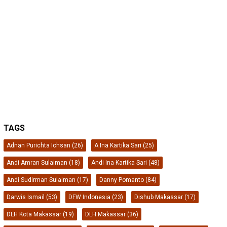
TAGS
Adnan Purichta Ichsan
(26)
A Ina Kartika Sari
(25)
Andi Amran Sulaiman
(18)
Andi Ina Kartika Sari
(48)
Andi Sudirman Sulaiman
(17)
Danny Pomanto
(84)
Darwis Ismail
(53)
DFW Indonesia
(23)
Dishub Makassar
(17)
DLH Kota Makassar
(19)
DLH Makassar
(36)