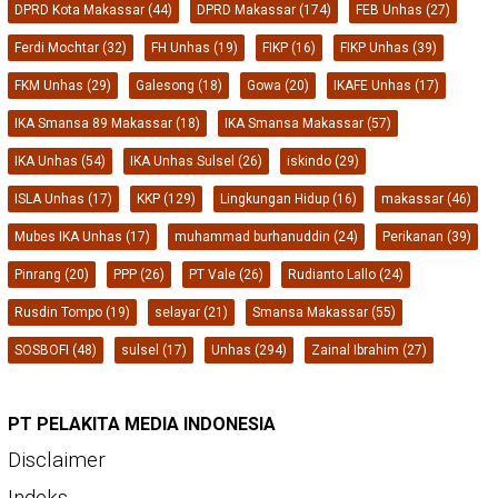
DPRD Kota Makassar
(44)
DPRD Makassar
(174)
FEB Unhas
(27)
Ferdi Mochtar
(32)
FH Unhas
(19)
FIKP
(16)
FIKP Unhas
(39)
FKM Unhas
(29)
Galesong
(18)
Gowa
(20)
IKAFE Unhas
(17)
IKA Smansa 89 Makassar
(18)
IKA Smansa Makassar
(57)
IKA Unhas
(54)
IKA Unhas Sulsel
(26)
iskindo
(29)
ISLA Unhas
(17)
KKP
(129)
Lingkungan Hidup
(16)
makassar
(46)
Mubes IKA Unhas
(17)
muhammad burhanuddin
(24)
Perikanan
(39)
Pinrang
(20)
PPP
(26)
PT Vale
(26)
Rudianto Lallo
(24)
Rusdin Tompo
(19)
selayar
(21)
Smansa Makassar
(55)
SOSBOFI
(48)
sulsel
(17)
Unhas
(294)
Zainal Ibrahim
(27)
PT PELAKITA MEDIA INDONESIA
Disclaimer
Indeks