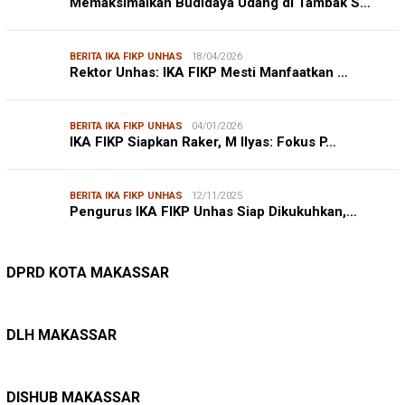
Memaksimalkan Budidaya Udang di Tambak S…
BERITA IKA FIKP UNHAS
18/04/2026
Rektor Unhas: IKA FIKP Mesti Manfaatkan …
BERITA IKA FIKP UNHAS
04/01/2026
IKA FIKP Siapkan Raker, M Ilyas: Fokus P…
BERITA IKA FIKP UNHAS
12/11/2025
Pengurus IKA FIKP Unhas Siap Dikukuhkan,…
DPRD MAKASSAR
20/02/2026
Kepuasan Publik Tinggi, Andi Makmur Nila…
DPRD KOTA MAKASSAR
LINGKUNGAN HIDUP
27/07/2026
Belanja Pemerintah Bisa Menyelamatkan Hu…
DLH MAKASSAR
DINAS PERHUBUNGAN
22/12/2025
Pete-pete Laut Makassar Siap Beroperasi …
DISHUB MAKASSAR