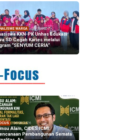
NALISME WARGA
08/08/2026
asiswa KKN-PK Unhas Edukasi
wa SD Cegah Karies melalui
gram “SENYUM CERIA”
FOCUS
06/08/2026
msu Alam, CIDES ICMI:
encanaan Pembangunan Semata
malitas, An…