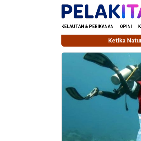
Skip
to
content
KELAUTAN & PERIKANAN
OPINI
K
Ketika Natuna Kembali Muncul 