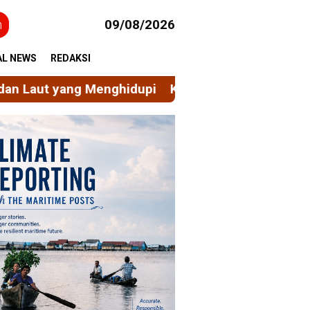
h
09/08/2026
AL NEWS
REDAKSI
ghidupi
KKN-T Unhas Tingkatkan Tata Kelola Kelur