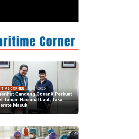
ristiano Ronaldo
 the Idol of a
ation
ITIME CORNER
25/07/2026
enhut Gandeng OceanX Perkuat
et Taman Nasional Laut, Taka
erate Masuk