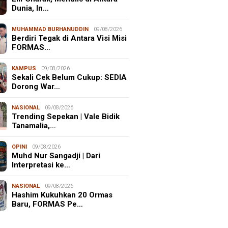
Dunia, In…
MUHAMMAD BURHANUDDIN
09/08/2026
Berdiri Tegak di Antara Visi Misi
FORMAS…
KAMPUS
09/08/2026
Sekali Cek Belum Cukup: SEDIA
Dorong War…
NASIONAL
09/08/2026
Trending Sepekan | Vale Bidik
Tanamalia,…
OPINI
09/08/2026
Muhd Nur Sangadji | Dari
Interpretasi ke…
NASIONAL
09/08/2026
Hashim Kukuhkan 20 Ormas
Baru, FORMAS Pe…