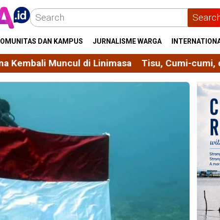
Searc
OMUNITAS DAN KAMPUS
JURNALISME WARGA
INTERNATION
di Linimasa
Tisu, Cumi-cumi, dan Laut yang Men