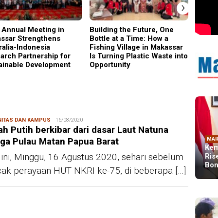
›
 Annual Meeting in
Building the Future, One
Why C
ssar Strengthens
Bottle at a Time: How a
Became
ralia-Indonesia
Fishing Village in Makassar
Gener
arch Partnership for
Is Turning Plastic Waste into
ainable Development
Opportunity
ITAS DAN KAMPUS
Redaksi
16/08/2020
h Putih berkibar dari dasar Laut Natuna
ga Pulau Matan Papua Barat
MAR
Kem
 ini, Minggu, 16 Agustus 2020, sehari sebelum
Ris
Bon
ak perayaan HUT NKRI ke-75, di beberapa […]