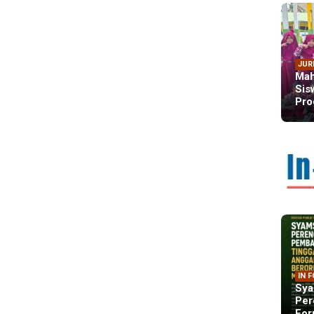
JUR
Mah
Sis
Pro
IN 
Sya
Per
For