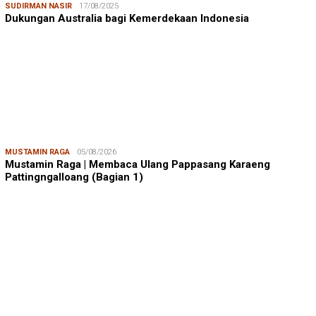
SUDIRMAN NASIR
17/08/2025
Dukungan Australia bagi Kemerdekaan Indonesia
MUSTAMIN RAGA
05/08/2026
Mustamin Raga | Membaca Ulang Pappasang Karaeng
Pattingngalloang (Bagian 1)
JUMARDI LANTA
31/05/2026
Mendengar Suara Petani Rumput Laut Sanrobone