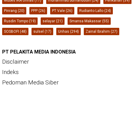
Mubes IKA Unhas
(17)
muhammad burhanuddin
(24)
Perikanan
(39)
Pinrang
(20)
PPP
(26)
PT Vale
(26)
Rudianto Lallo
(24)
Rusdin Tompo
(19)
selayar
(21)
Smansa Makassar
(55)
SOSBOFI
(48)
sulsel
(17)
Unhas
(294)
Zainal Ibrahim
(27)
PT PELAKITA MEDIA INDONESIA
Disclaimer
Indeks
Pedoman Media Siber