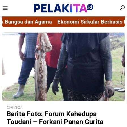
Skip
Mobile
to
Menu
content
i Sirkular Berbasis Nilai Spiritual, Mengubah Mas
02/04/2024
Berita Foto: Forum Kahedupa
Toudani – Forkani Panen Gurita