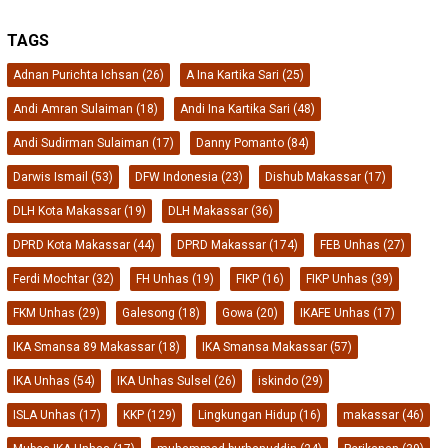
TAGS
Adnan Purichta Ichsan
(26)
A Ina Kartika Sari
(25)
Andi Amran Sulaiman
(18)
Andi Ina Kartika Sari
(48)
Andi Sudirman Sulaiman
(17)
Danny Pomanto
(84)
Darwis Ismail
(53)
DFW Indonesia
(23)
Dishub Makassar
(17)
DLH Kota Makassar
(19)
DLH Makassar
(36)
DPRD Kota Makassar
(44)
DPRD Makassar
(174)
FEB Unhas
(27)
Ferdi Mochtar
(32)
FH Unhas
(19)
FIKP
(16)
FIKP Unhas
(39)
FKM Unhas
(29)
Galesong
(18)
Gowa
(20)
IKAFE Unhas
(17)
IKA Smansa 89 Makassar
(18)
IKA Smansa Makassar
(57)
IKA Unhas
(54)
IKA Unhas Sulsel
(26)
iskindo
(29)
ISLA Unhas
(17)
KKP
(129)
Lingkungan Hidup
(16)
makassar
(46)