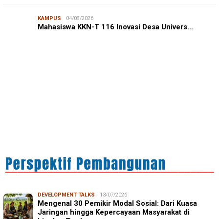
KAMPUS
04/08/2026
JURNALISME WARGA
03/08/2026
Mahasiswa KKN-T 116 Inovasi Desa Univers…
Mahasiswa KKN Unhas Gelar Sosialisasi Hemat Energi
bagi Warga Kelurahan Bukit Indah
IN FOCUS
21/07/2026
Direktur AIC, Boyd Whalan: Kemitraan Indonesia-
Australia Dimulai dari …
DEVELOPMENT TALKS
13/07/2026
Mengenal 30 Pemikir Modal Sosial: Dari Kuasa
Jaringan hingga Kepercayaan Masyarakat di