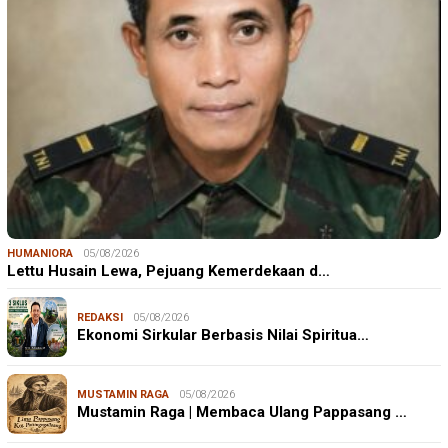
HUMANIORA
05/08/2026
Lettu Husain Lewa, Pejuang Kemerdekaan d…
REDAKSI
05/08/2026
Ekonomi Sirkular Berbasis Nilai Spiritua…
MUSTAMIN RAGA
05/08/2026
Mustamin Raga | Membaca Ulang Pappasang …