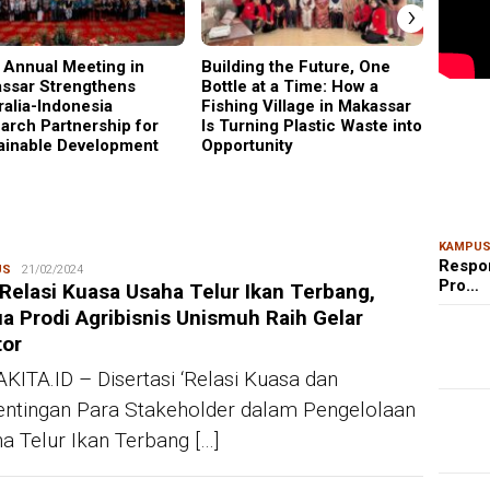
›
 Annual Meeting in
Building the Future, One
Why C
ssar Strengthens
Bottle at a Time: How a
Became
MAR
ralia-Indonesia
Fishing Village in Makassar
Gener
Kem
arch Partnership for
Is Turning Plastic Waste into
Ris
ainable Development
Opportunity
Bon
KAMPU
Respo
US
Redaksi
21/02/2024
Pro…
 Relasi Kuasa Usaha Telur Ikan Terbang,
a Prodi Agribisnis Unismuh Raih Gelar
tor
KITA.ID – Disertasi ‘Relasi Kuasa dan
ntingan Para Stakeholder dalam Pengelolaan
a Telur Ikan Terbang […]