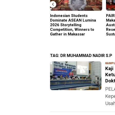
‹
Indonesian Students
PAIR
Dominate ASEAN Lumina
Maka
2026 Storytelling
Aust
Competition, Winners to
Rese
Gather in Makassar
Sust
TAG:
DR MUHAMMAD NADIR S.P
KAMP
Kaji
Ketu
Dok
PELA
Kepe
Usah