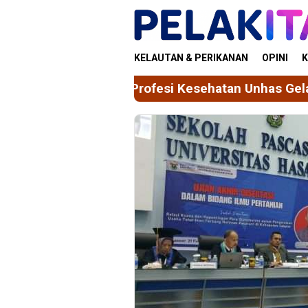
Skip
to
content
KELAUTAN & PERIKANAN
OPINI
K
Profesi Kesehatan Unhas Gelar Gerakan SIPATOKKO