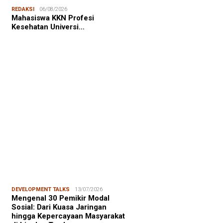
NALISME WARGA
06/08/2026
REDAKSI
06/08/2026
asiswa KKN-T Unhas Edukasi
Mahasiswa KKN Profesi
ga Desa Buae Kenali
Kesehatan Universi…
roorganisme Baik dan Jahat
uk Cegah Stunt…
FOCUS
06/08/2026
msu Alam, CIDES ICMI:
encanaan Pembangunan Semata
malitas, An…
DEVELOPMENT TALKS
13/07/2026
Mengenal 30 Pemikir Modal
Sosial: Dari Kuasa Jaringan
hingga Kepercayaan Masyarakat