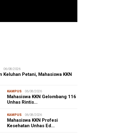
ristiano Ronaldo
 the Idol of a
ITIME CORNER
25/07/2026
ation
enhut Gandeng OceanX Perkuat
et Taman Nasional Laut, Taka
erate Masuk
S
06/08/2026
n Keluhan Petani, Mahasiswa KKN
KAMPUS
06/08/2026
Mahasiswa KKN Gelombang 116
Unhas Rintis…
KAMPUS
06/08/2026
Mahasiswa KKN Profesi
Kesehatan Unhas Ed…