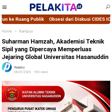
Skip
Mobile
to
Menu
content
i Diskusi CIDES ICMI – CELIOS
Respon Keluhan Pe
Home
Kampus
Suharman Hamzah, Akademisi Teknik
Sipil yang Dipercaya Memperluas
Jejaring Global Universitas Hasanuddin
Redaksi
06/07/2026
955 views