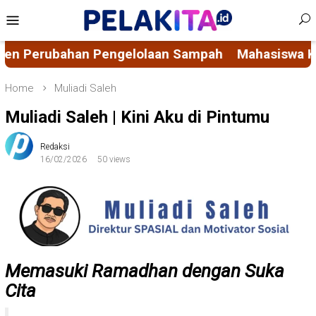
Skip
Mobile
to
Menu
content
 Sampah
Mahasiswa KKN-PK 69 Desa Bulucenrana
Home
Muliadi Saleh
Muliadi Saleh | Kini Aku di Pintumu
Redaksi
16/02/2026
50 views
Memasuki Ramadhan dengan Suka
Cita