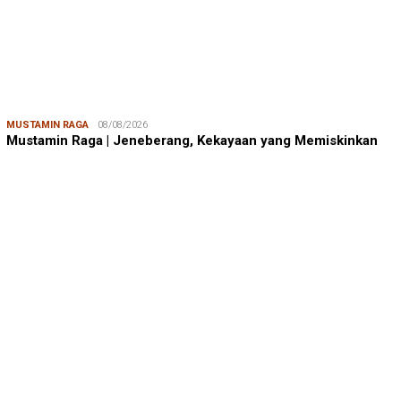
BERITA IKA FIKP UNHAS
04/01/2026
IKA FIKP Siapkan Raker, M Ilyas: Fokus P…
BERITA IKA FIKP UNHAS
12/11/2025
Pengurus IKA FIKP Unhas Siap Dikukuhkan,…
DPRD KOTA MAKASSAR