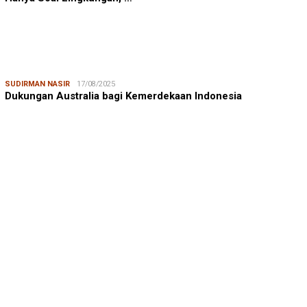
SUDIRMAN NASIR
17/08/2025
Dukungan Australia bagi Kemerdekaan Indonesia
MUSTAMIN RAGA
08/08/2026
Mustamin Raga | Jeneberang, Kekayaan yang Memiskinkan
JUMARDI LANTA
31/05/2026
Mendengar Suara Petani Rumput Laut Sanrobone