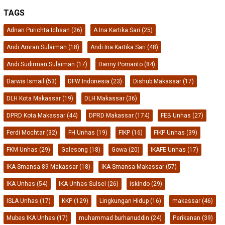
TAGS
Adnan Purichta Ichsan
(26)
A Ina Kartika Sari
(25)
Andi Amran Sulaiman
(18)
Andi Ina Kartika Sari
(48)
Andi Sudirman Sulaiman
(17)
Danny Pomanto
(84)
Darwis Ismail
(53)
DFW Indonesia
(23)
Dishub Makassar
(17)
DLH Kota Makassar
(19)
DLH Makassar
(36)
DPRD Kota Makassar
(44)
DPRD Makassar
(174)
FEB Unhas
(27)
Ferdi Mochtar
(32)
FH Unhas
(19)
FIKP
(16)
FIKP Unhas
(39)
FKM Unhas
(29)
Galesong
(18)
Gowa
(20)
IKAFE Unhas
(17)
IKA Smansa 89 Makassar
(18)
IKA Smansa Makassar
(57)
IKA Unhas
(54)
IKA Unhas Sulsel
(26)
iskindo
(29)
ISLA Unhas
(17)
KKP
(129)
Lingkungan Hidup
(16)
makassar
(46)
Mubes IKA Unhas
(17)
muhammad burhanuddin
(24)
Perikanan
(39)