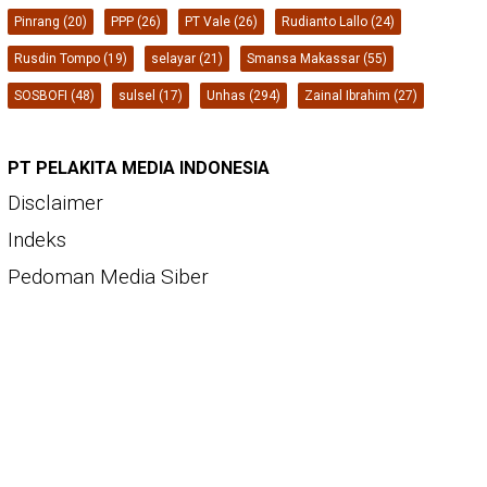
Pinrang
(20)
PPP
(26)
PT Vale
(26)
Rudianto Lallo
(24)
Rusdin Tompo
(19)
selayar
(21)
Smansa Makassar
(55)
SOSBOFI
(48)
sulsel
(17)
Unhas
(294)
Zainal Ibrahim
(27)
PT PELAKITA MEDIA INDONESIA
Disclaimer
Indeks
Pedoman Media Siber