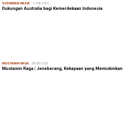
SUDIRMAN NASIR
17/08/2025
Dukungan Australia bagi Kemerdekaan Indonesia
MUSTAMIN RAGA
08/08/2026
Mustamin Raga | Jeneberang, Kekayaan yang Memiskinkan
JUMARDI LANTA
31/05/2026
Mendengar Suara Petani Rumput Laut Sanrobone