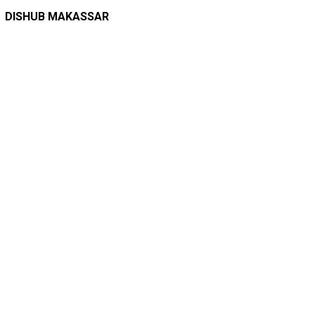
DINAS PERHUBUNGAN
22/12/2025
Pete-pete Laut Makassar Siap Beroperasi …
DISHUB MAKASSAR