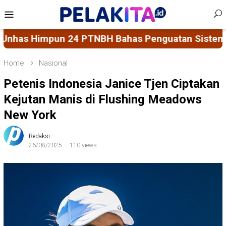
Skip
Mobile
to
Menu
content
s Penguatan Sistem Penjaminan Mutu Pendidikan
Home
Nasional
Petenis Indonesia Janice Tjen Ciptakan
Kejutan Manis di Flushing Meadows
New York
Redaksi
26/08/2025
110 views