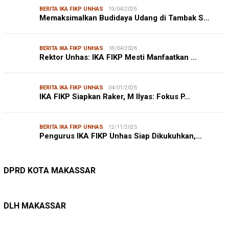
BERITA IKA FIKP UNHAS
19/04/2026
Memaksimalkan Budidaya Udang di Tambak S…
BERITA IKA FIKP UNHAS
18/04/2026
Rektor Unhas: IKA FIKP Mesti Manfaatkan …
BERITA IKA FIKP UNHAS
04/01/2026
IKA FIKP Siapkan Raker, M Ilyas: Fokus P…
BERITA IKA FIKP UNHAS
12/11/2025
Pengurus IKA FIKP Unhas Siap Dikukuhkan,…
DPRD MAKASSAR
20/02/2026
Kepuasan Publik Tinggi, Andi Makmur Nila…
DPRD KOTA MAKASSAR
LINGKUNGAN HIDUP
27/07/2026
Belanja Pemerintah Bisa Menyelamatkan Hu…
DLH MAKASSAR