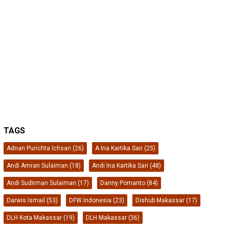
TAGS
Adnan Purichta Ichsan
(26)
A Ina Kartika Sari
(25)
Andi Amran Sulaiman
(18)
Andi Ina Kartika Sari
(48)
Andi Sudirman Sulaiman
(17)
Danny Pomanto
(84)
Darwis Ismail
(53)
DFW Indonesia
(23)
Dishub Makassar
(17)
DLH Kota Makassar
(19)
DLH Makassar
(36)