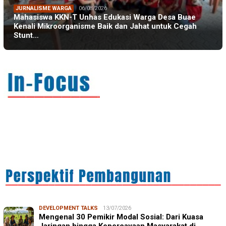
JURNALISME WARGA
06/08/2026
Mahasiswa KKN-T Unhas Edukasi Warga Desa Buae
Kenali Mikroorganisme Baik dan Jahat untuk Cegah
Stunt…
IN FOCUS
06/08/2026
Syamsu Alam, CIDES ICMI: Perencanaan Pembangunan
Semata Formalitas, An…
DEVELOPMENT TALKS
13/07/2026
Mengenal 30 Pemikir Modal Sosial: Dari Kuasa
Jaringan hingga Kepercayaan Masyarakat di