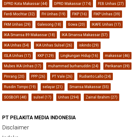
DPRD Kota Makassar
(44)
DPRD Makassar
(174)
FEB Unhas
(27)
Ferdi Mochtar
(32)
FH Unhas
(19)
FIKP
(16)
FIKP Unhas
(39)
FKM Unhas
(29)
Galesong
(18)
Gowa
(20)
IKAFE Unhas
(17)
IKA Smansa 89 Makassar
(18)
IKA Smansa Makassar
(57)
IKA Unhas
(54)
IKA Unhas Sulsel
(26)
iskindo
(29)
ISLA Unhas
(17)
KKP
(129)
Lingkungan Hidup
(16)
makassar
(46)
Mubes IKA Unhas
(17)
muhammad burhanuddin
(24)
Perikanan
(39)
Pinrang
(20)
PPP
(26)
PT Vale
(26)
Rudianto Lallo
(24)
Rusdin Tompo
(19)
selayar
(21)
Smansa Makassar
(55)
SOSBOFI
(48)
sulsel
(17)
Unhas
(294)
Zainal Ibrahim
(27)
PT PELAKITA MEDIA INDONESIA
Disclaimer