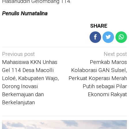
Hasanuddin Gelombang 114.
Penulis Nurnatalina
SHARE
Post
Previous post
Next post
navigation
Mahasiswa KKN Unhas
Pemkab Maros
Gel 114 Desa Macolli
Kolaborasi GAN Sulsel,
Loloé, Kabupaten Wajo,
Perkuat Koperasi Merah
Dorong Inovasi
Putih sebagai Pilar
Berkemajuan dan
Ekonomi Rakyat
Berkelanjutan