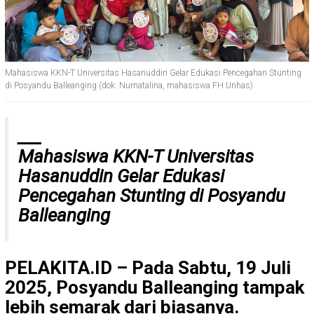
Mahasiswa KKN-T Universitas Hasanuddin Gelar Edukasi Pencegahan Stunting
di Posyandu Balleanging (dok: Nurnatalina, mahasiswa FH Unhas)
___
Mahasiswa KKN-T Universitas
Hasanuddin Gelar Edukasi
Pencegahan Stunting di Posyandu
Balleanging
PELAKITA.ID – Pada Sabtu, 19 Juli
2025, Posyandu Balleanging tampak
lebih semarak dari biasanya.