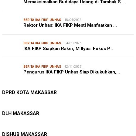
Memaksimalkan Budidaya Udang di Tambak S…
BERITA IKA FIKP UNHAS
18/04/2026
Rektor Unhas: IKA FIKP Mesti Manfaatkan …
BERITA IKA FIKP UNHAS
04/01/2026
IKA FIKP Siapkan Raker, M Ilyas: Fokus P…
BERITA IKA FIKP UNHAS
12/11/2025
Pengurus IKA FIKP Unhas Siap Dikukuhkan,…
DPRD MAKASSAR
20/02/2026
Kepuasan Publik Tinggi, Andi Makmur Nila…
DPRD KOTA MAKASSAR
LINGKUNGAN HIDUP
27/07/2026
Belanja Pemerintah Bisa Menyelamatkan Hu…
DLH MAKASSAR
DINAS PERHUBUNGAN
22/12/2025
Pete-pete Laut Makassar Siap Beroperasi …
DISHUB MAKASSAR