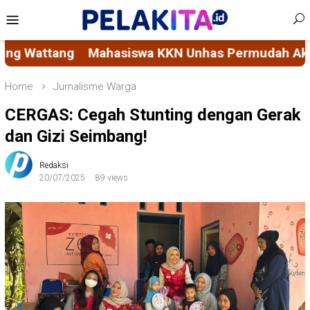
Skip
Mobile
to
Menu
content
s Permudah Akses Layanan Sosial Masyarakat mela
Home
Jurnalisme Warga
CERGAS: Cegah Stunting dengan Gerak
dan Gizi Seimbang!
Redaksi
20/07/2025
89 views