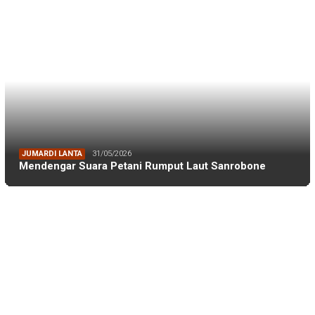
BERITA TERKINI
BERITA IKA FIKP UNHAS
19/04/2026
Kabar dari Rapat Kerja IKA FIKP Unhas, M…
BERITA IKA FIKP UNHAS
19/04/2026
Catatan dari Lapangan Dr. Tarunamulia BR…
BERITA IKA FIKP UNHAS
19/04/2026
Memaksimalkan Budidaya Udang di Tambak S…
BERITA IKA FIKP UNHAS
18/04/2026
Rektor Unhas: IKA FIKP Mesti Manfaatkan …
BERITA IKA FIKP UNHAS
04/01/2026
IKA FIKP Siapkan Raker, M Ilyas: Fokus P…