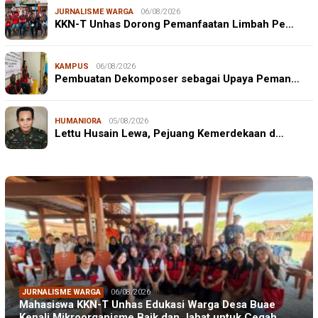
JURNALISME WARGA
06/08/2026
KKN-T Unhas Dorong Pemanfaatan Limbah Pe…
KAMPUS
06/08/2026
Pembuatan Dekomposer sebagai Upaya Peman…
HUMANIORA
05/08/2026
Lettu Husain Lewa, Pejuang Kemerdekaan d…
JURNALISME WARGA
06/08/2026
Mahasiswa KKN-T Unhas Edukasi Warga Desa Buae
Kenali Mikroorganisme Baik dan Jahat untuk Cegah