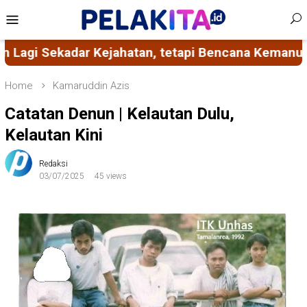
Skip
Mobile
to
Menu
content
cana Kemanusiaan
Adi Suryadi Culla: Ketimpangan 
Home
Kamaruddin Azis
Catatan Denun | Kelautan Dulu,
Kelautan Kini
Redaksi
03/07/2025
45 views