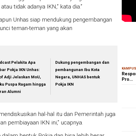
au tidak adanya IKN,” kata dia.”
napun Unhas siap mendukung pengembangan
unci teman-teman yang akan
MAR
Kem
Ris
Bon
dcast Pelakita Apa
Dukung pengembangan dan
KAMPU
bar Pokja IKN Unhas:
pembangunan Ibu Kota
Respo
of Adji Jelaskan MoU,
Negara, UNHAS bentuk
Pro…
ku Puspa Ragam hingga
Pokja IKN
ran Alumni
 mendiskusikan hal-hal itu dan Pemerintah juga
n pembiayaan IKN ini,” ucapnya.
 dalam bentuk Pokja dan bisa lebih besar