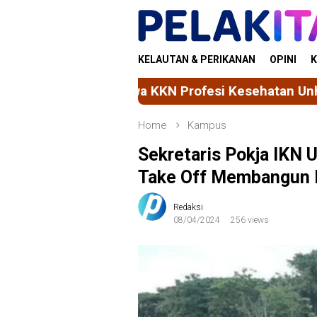
Skip
to
content
KELAUTAN & PERIKANAN
OPINI
K
 KKN Profesi Kesehatan Unhas Gelar Gerakan SIP
Home
Kampus
Sekretaris Pokja IKN 
Take Off Membangun I
Redaksi
08/04/2024
256 views