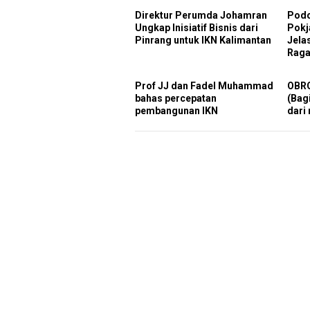
Direktur Perumda Johamran
Podc
Ungkap Inisiatif Bisnis dari
Pokj
Pinrang untuk IKN Kalimantan
Jela
Raga
Prof JJ dan Fadel Muhammad
OBRO
bahas percepatan
(Bag
pembangunan IKN
dari