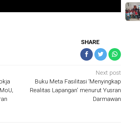
JUR
Mah
War
Mik
unt
IN 
SHARE
Sya
Per
For
Next post
okja
Buku Meta Fasilitasi ‘Menyingkap
 MoU,
Realitas Lapangan’ menurut Yusran
ran
Darmawan