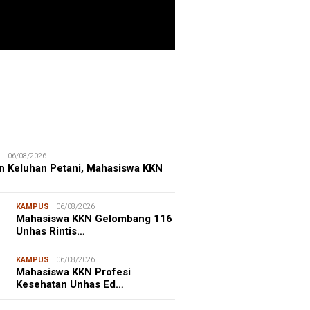
ITIME CORNER
25/07/2026
enhut Gandeng OceanX Perkuat
et Taman Nasional Laut, Taka
erate Masuk
S
06/08/2026
n Keluhan Petani, Mahasiswa KKN
KAMPUS
06/08/2026
Mahasiswa KKN Gelombang 116
Unhas Rintis…
KAMPUS
06/08/2026
Mahasiswa KKN Profesi
Kesehatan Unhas Ed…