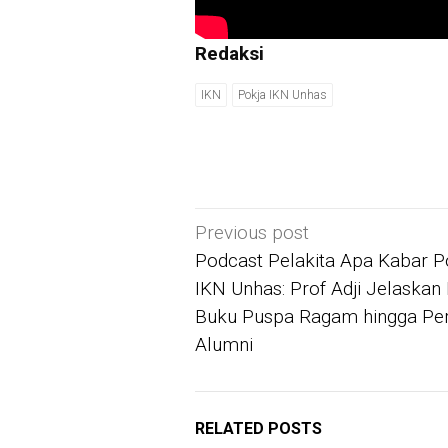
Redaksi
IKN
Pokja IKN Unhas
Post
Previous post
navigation
Podcast Pelakita Apa Kabar P
IKN Unhas: Prof Adji Jelaskan
Buku Puspa Ragam hingga Pe
Alumni
RELATED POSTS