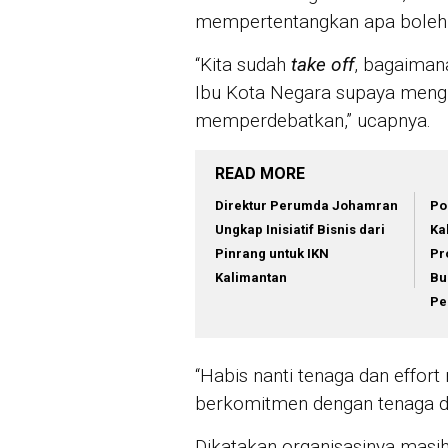
mempertentangkan apa boleh at
“Kita sudah
take off
, bagaima
Ibu Kota Negara supaya meng
memperdebatkan,” ucapnya.
READ MORE
Direktur Perumda Johamran
Po
Ungkap Inisiatif Bisnis dari
Ka
Pinrang untuk IKN
Pr
Kalimantan
Bu
Pe
“Habis nanti tenaga dan effort
berkomitmen dengan tenaga da
Dikatakan organisasinya masih