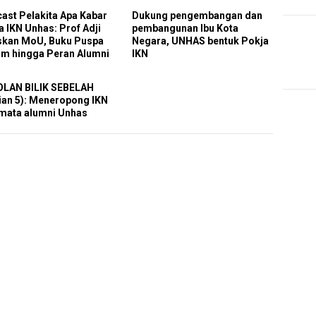
ast Pelakita Apa Kabar
Dukung pengembangan dan
a IKN Unhas: Prof Adji
pembangunan Ibu Kota
skan MoU, Buku Puspa
Negara, UNHAS bentuk Pokja
m hingga Peran Alumni
IKN
LAN BILIK SEBELAH
ian 5): Meneropong IKN
 mata alumni Unhas