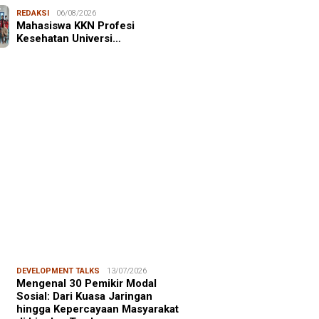
NALISME WARGA
06/08/2026
REDAKSI
06/08/2026
asiswa KKN-T Unhas Edukasi
Mahasiswa KKN Profesi
ga Desa Buae Kenali
Kesehatan Universi…
roorganisme Baik dan Jahat
uk Cegah Stunt…
FOCUS
06/08/2026
msu Alam, CIDES ICMI:
encanaan Pembangunan Semata
malitas, An…
DEVELOPMENT TALKS
13/07/2026
Mengenal 30 Pemikir Modal
Sosial: Dari Kuasa Jaringan
hingga Kepercayaan Masyarakat