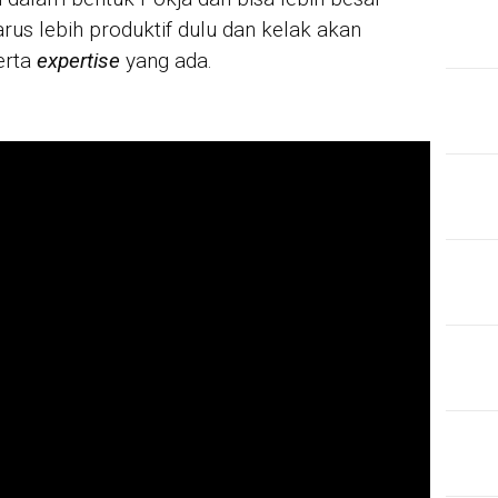
s lebih produktif dulu dan kelak akan
erta
expertise
yang ada.