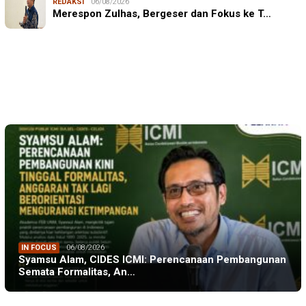
REDAKSI
06/08/2026
Mahasiswa KKN-T Unhas Edukasi Warga Desa Buae
Merespon Zulhas, Bergeser dan Fokus ke T…
Kenali Mikroorganisme Baik dan Jahat untuk Cegah
Stunt…
IN FOCUS
06/08/2026
Syamsu Alam, CIDES ICMI: Perencanaan Pembangunan
Semata Formalitas, An…