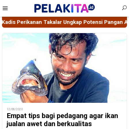
Skip
Mobile
to
Menu
content
 Potensi Pangan Akuatik Takalar, Ajak Investor Kol
12/08/2020
Empat tips bagi pedagang agar ikan
jualan awet dan berkualitas