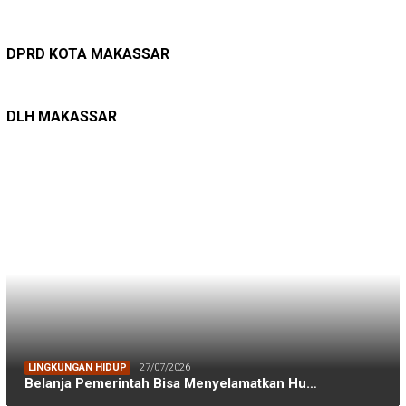
DPRD MAKASSAR
20/02/2026
Kepuasan Publik Tinggi, Andi Makmur Nila…
DPRD KOTA MAKASSAR
LINGKUNGAN HIDUP
27/07/2026
Belanja Pemerintah Bisa Menyelamatkan Hu…
DLH MAKASSAR
DINAS PERHUBUNGAN
22/12/2025
Pete-pete Laut Makassar Siap Beroperasi …
DISHUB MAKASSAR