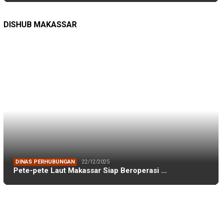
TAGS
Adnan Purichta Ichsan
(26)
A Ina Kartika Sari
(25)
Andi Amran Sulaiman
(18)
Andi Ina Kartika Sari
(48)
Andi Sudirman Sulaiman
(17)
Danny Pomanto
(84)
Darwis Ismail
(53)
DFW Indonesia
(23)
Dishub Makassar
(17)
DLH Kota Makassar
(19)
DLH Makassar
(36)
DPRD Kota Makassar
(44)
DPRD Makassar
(174)
FEB Unhas
(27)
Ferdi Mochtar
(32)
FH Unhas
(19)
FIKP
(16)
FIKP Unhas
(39)
FKM Unhas
(29)
Galesong
(18)
Gowa
(20)
IKAFE Unhas
(17)
IKA Smansa 89 Makassar
(18)
IKA Smansa Makassar
(57)
IKA Unhas
(54)
IKA Unhas Sulsel
(26)
iskindo
(29)
ISLA Unhas
(17)
KKP
(129)
Lingkungan Hidup
(16)
makassar
(46)
Mubes IKA Unhas
(17)
muhammad burhanuddin
(24)
Perikanan
(39)