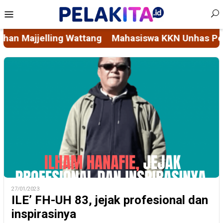
Skip
Mobile
to
Menu
content
nhas Permudah Akses Layanan Sosial Masyarakat m
27/01/2023
ILE’ FH-UH 83, jejak profesional dan
inspirasinya