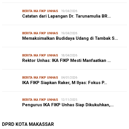
BERITA IKA FIKP UNHAS
19/04/2026
Catatan dari Lapangan Dr. Tarunamulia BR…
BERITA IKA FIKP UNHAS
19/04/2026
Memaksimalkan Budidaya Udang di Tambak S…
BERITA IKA FIKP UNHAS
18/04/2026
Rektor Unhas: IKA FIKP Mesti Manfaatkan …
BERITA IKA FIKP UNHAS
04/01/2026
IKA FIKP Siapkan Raker, M Ilyas: Fokus P…
BERITA IKA FIKP UNHAS
12/11/2025
Pengurus IKA FIKP Unhas Siap Dikukuhkan,…
DPRD MAKASSAR
20/02/2026
Kepuasan Publik Tinggi, Andi Makmur Nila…
DPRD KOTA MAKASSAR