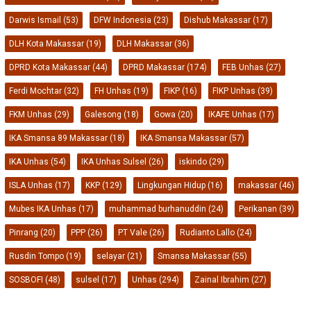
PT PELAKITA MEDIA INDONESIA
Disclaimer
Indeks
Pedoman Media Siber