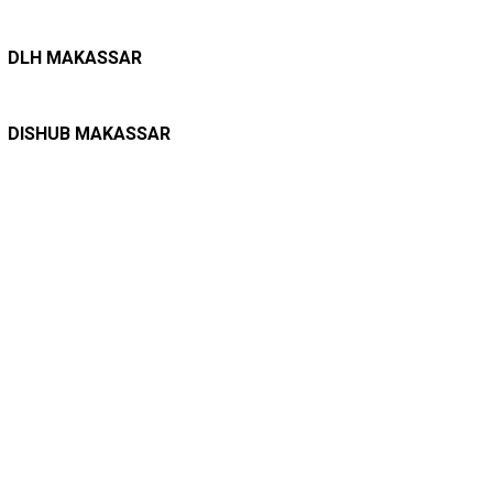
LINGKUNGAN HIDUP
27/07/2026
Belanja Pemerintah Bisa Menyelamatkan Hu…
DLH MAKASSAR
DINAS PERHUBUNGAN
22/12/2025
Pete-pete Laut Makassar Siap Beroperasi …
DISHUB MAKASSAR
TAGS
Adnan Purichta Ichsan
(26)
A Ina Kartika Sari
(25)