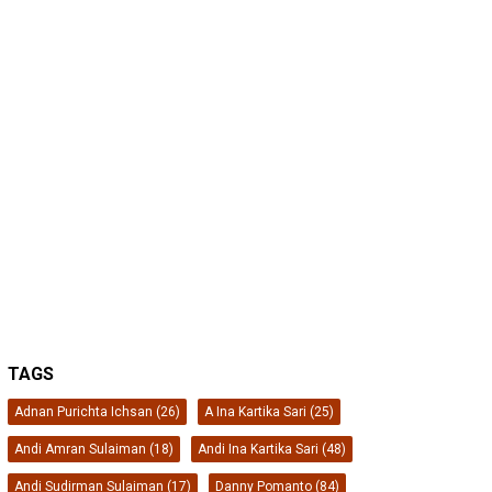
Andi Amran Sulaiman
(18)
Andi Ina Kartika Sari
(48)
Andi Sudirman Sulaiman
(17)
Danny Pomanto
(84)
Darwis Ismail
(53)
DFW Indonesia
(23)
Dishub Makassar
(17)
DLH Kota Makassar
(19)
DLH Makassar
(36)
DPRD Kota Makassar
(44)
DPRD Makassar
(174)
FEB Unhas
(27)
Ferdi Mochtar
(32)
FH Unhas
(19)
FIKP
(16)
FIKP Unhas
(39)
FKM Unhas
(29)
Galesong
(18)
Gowa
(20)
IKAFE Unhas
(17)
IKA Smansa 89 Makassar
(18)
IKA Smansa Makassar
(57)
IKA Unhas
(54)
IKA Unhas Sulsel
(26)
iskindo
(29)
ISLA Unhas
(17)
KKP
(129)
Lingkungan Hidup
(16)
makassar
(46)
Mubes IKA Unhas
(17)
muhammad burhanuddin
(24)
Perikanan
(39)
Pinrang
(20)
PPP
(26)
PT Vale
(26)
Rudianto Lallo
(24)
Rusdin Tompo
(19)
selayar
(21)
Smansa Makassar
(55)
SOSBOFI
(48)
sulsel
(17)
Unhas
(294)
Zainal Ibrahim
(27)