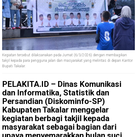
Kegiatan tersebut dilaksanakan pada Jumat (6/3/2026) dengan membagikan
takjil kepada para pengguna jalan dan masyarakat yang melintas di depan Kantor
Bupati Takalar.
PELAKITA.ID –
Dinas Komunikasi
dan Informatika, Statistik dan
Persandian (Diskominfo-SP)
Kabupaten Takalar menggelar
kegiatan berbagi takjil kepada
masyarakat sebagai bagian dari
upaya menyemarakkan bulan suci