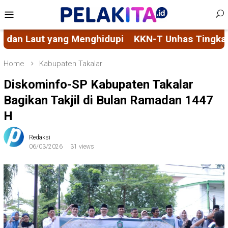
Skip
Mobile
to
Menu
content
KKN-T Unhas Tingkatkan Tata Kelola Kelurahan mel
Home
Kabupaten Takalar
Diskominfo-SP Kabupaten Takalar
Bagikan Takjil di Bulan Ramadan 1447
H
Redaksi
06/03/2026
31 views