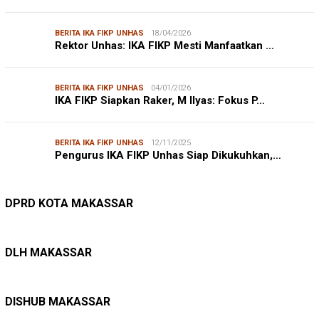
BERITA IKA FIKP UNHAS
18/04/2026
Rektor Unhas: IKA FIKP Mesti Manfaatkan …
BERITA IKA FIKP UNHAS
04/01/2026
IKA FIKP Siapkan Raker, M Ilyas: Fokus P…
BERITA IKA FIKP UNHAS
12/11/2025
Pengurus IKA FIKP Unhas Siap Dikukuhkan,…
DPRD MAKASSAR
20/02/2026
Kepuasan Publik Tinggi, Andi Makmur Nila…
DPRD KOTA MAKASSAR
LINGKUNGAN HIDUP
27/07/2026
Belanja Pemerintah Bisa Menyelamatkan Hu…
DLH MAKASSAR
DINAS PERHUBUNGAN
22/12/2025
Pete-pete Laut Makassar Siap Beroperasi …
DISHUB MAKASSAR