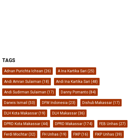
TAGS
Adnan Purichta Ichsan
(26)
A Ina Kartika Sari
(25)
Andi Amran Sulaiman
(18)
Andi Ina Kartika Sari
(48)
Andi Sudirman Sulaiman
(17)
Danny Pomanto
(84)
Darwis Ismail
(53)
DFW Indonesia
(23)
Dishub Makassar
(17)
DLH Kota Makassar
(19)
DLH Makassar
(36)
DPRD Kota Makassar
(44)
DPRD Makassar
(174)
FEB Unhas
(27)
Ferdi Mochtar
(32)
FH Unhas
(19)
FIKP
(16)
FIKP Unhas
(39)