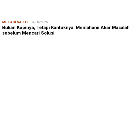
MULIADI SALEH
04/08/2026
Bukan Kopinya, Tetapi Kantuknya: Memahami Akar Masalah
sebelum Mencari Solusi
ANDI ADRI ARIEF
23/07/2026
Prof. Andi Adri Arief: Menjaga Ruang Hidup Pesisir Bukan
Hanya Soal Lingkungan, …
SUDIRMAN NASIR
17/08/2025
Dukungan Australia bagi Kemerdekaan Indonesia