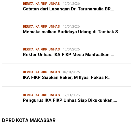
BERITA IKA FIKP UNHAS
19/04/2026
Catatan dari Lapangan Dr. Tarunamulia BR…
BERITA IKA FIKP UNHAS
19/04/2026
Memaksimalkan Budidaya Udang di Tambak S…
BERITA IKA FIKP UNHAS
18/04/2026
Rektor Unhas: IKA FIKP Mesti Manfaatkan …
BERITA IKA FIKP UNHAS
04/01/2026
IKA FIKP Siapkan Raker, M Ilyas: Fokus P…
BERITA IKA FIKP UNHAS
12/11/2025
Pengurus IKA FIKP Unhas Siap Dikukuhkan,…
DPRD MAKASSAR
20/02/2026
Kepuasan Publik Tinggi, Andi Makmur Nila…
DPRD KOTA MAKASSAR