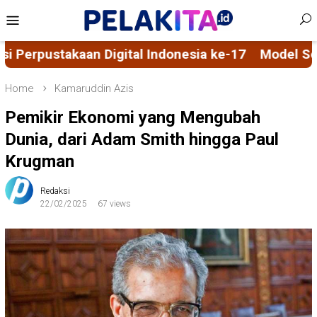
Skip
Mobile
to
Menu
content
onesia ke-17
Model Sosialisasi 5D Berbasis Spiri
Home
Kamaruddin Azis
Pemikir Ekonomi yang Mengubah
Dunia, dari Adam Smith hingga Paul
Krugman
Redaksi
22/02/2025
67 views