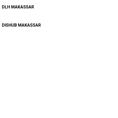
LINGKUNGAN HIDUP
27/07/2026
Belanja Pemerintah Bisa Menyelamatkan Hu…
DLH MAKASSAR
DINAS PERHUBUNGAN
22/12/2025
Pete-pete Laut Makassar Siap Beroperasi …
DISHUB MAKASSAR