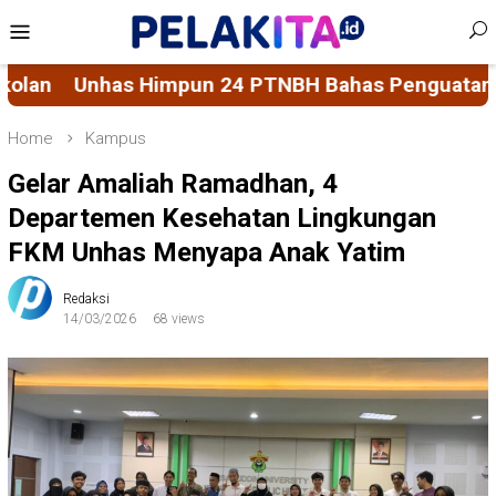
Skip
Mobile
to
Menu
content
NBH Bahas Penguatan Sistem Penjaminan Mutu Pe
Home
Kampus
Gelar Amaliah Ramadhan, 4
Departemen Kesehatan Lingkungan
FKM Unhas Menyapa Anak Yatim
Redaksi
14/03/2026
68 views