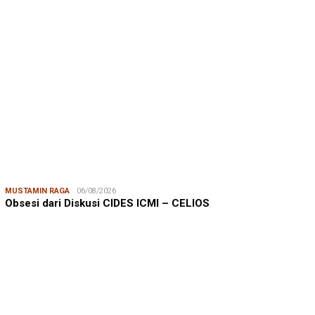
MUSTAMIN RAGA
06/08/2026
Obsesi dari Diskusi CIDES ICMI – CELIOS
JUMARDI LANTA
31/05/2026
Mendengar Suara Petani Rumput Laut Sanrobone