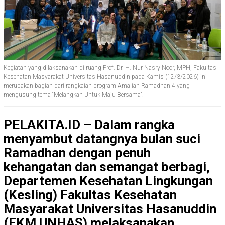
Kegiatan yang dilaksanakan di ruang Prof. Dr. H. Nur Nasry Noor, MPH, Fakultas
Kesehatan Masyarakat Universitas Hasanuddin pada Kamis (12/3/2026) ini
merupakan bagian dari rangkaian program Amaliah Ramadhan 4 yang
mengusung tema “Melangkah Untuk Maju Bersama”.
PELAKITA.ID – Dalam rangka
menyambut datangnya bulan suci
Ramadhan dengan penuh
kehangatan dan semangat berbagi,
Departemen Kesehatan Lingkungan
(Kesling) Fakultas Kesehatan
Masyarakat Universitas Hasanuddin
(FKM UNHAS) melaksanakan