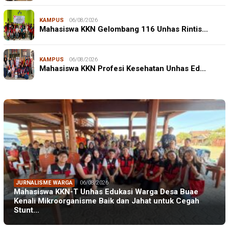
KAMPUS
06/08/2026
Mahasiswa KKN Gelombang 116 Unhas Rintis…
KAMPUS
06/08/2026
Mahasiswa KKN Profesi Kesehatan Unhas Ed…
JURNALISME WARGA
06/08/2026
Mahasiswa KKN-T Unhas Edukasi Warga Desa Buae
Kenali Mikroorganisme Baik dan Jahat untuk Cegah
Stunt…