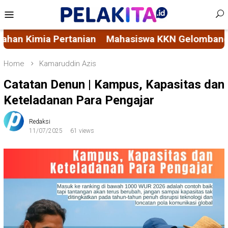
Skip
Mobile
to
Menu
content
KKN Gelombang 116 Unhas Rintis Bank Sampah di K
Home
Kamaruddin Azis
Catatan Denun | Kampus, Kapasitas dan
Keteladanan Para Pengajar
Redaksi
11/07/2025
61 views