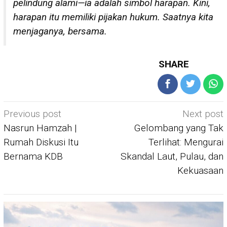
pelindung alami—ia adalah simbol harapan. Kini,
harapan itu memiliki pijakan hukum. Saatnya kita
menjaganya, bersama.
SHARE
Post
Previous post
Next post
navigation
Nasrun Hamzah |
Gelombang yang Tak
Rumah Diskusi Itu
Terlihat: Mengurai
Bernama KDB
Skandal Laut, Pulau, dan
Kekuasaan