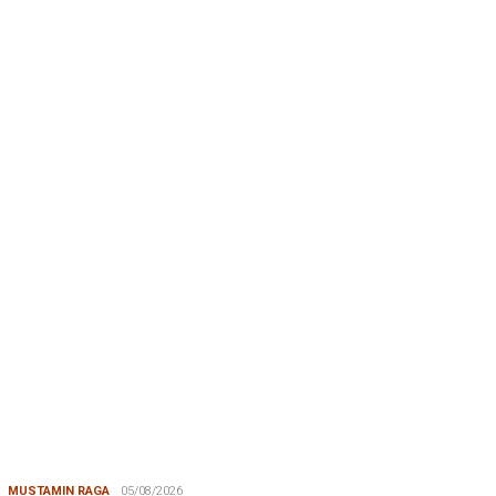
BERITA TERKINI
BERITA IKA FIKP UNHAS
19/04/2026
Kabar dari Rapat Kerja IKA FIKP Unhas, M…