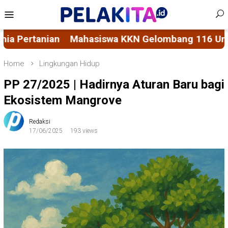
Skip
Mobile
to
Menu
content
g 116 Unhas Rintis Bank Sampah di Kelurahan Buk
Home
Lingkungan Hidup
PP 27/2025 | Hadirnya Aturan Baru bagi
Ekosistem Mangrove
Redaksi
17/06/2025
193 views