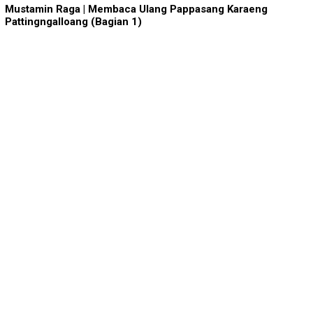
BERITA IKA FIKP UNHAS
19/04/2026
Catatan dari Lapangan Dr. Tarunamulia BR…
BERITA IKA FIKP UNHAS
19/04/2026
Memaksimalkan Budidaya Udang di Tambak S…
BERITA IKA FIKP UNHAS
18/04/2026
Rektor Unhas: IKA FIKP Mesti Manfaatkan …
BERITA IKA FIKP UNHAS
04/01/2026
IKA FIKP Siapkan Raker, M Ilyas: Fokus P…
BERITA IKA FIKP UNHAS
12/11/2025
Pengurus IKA FIKP Unhas Siap Dikukuhkan,…
DPRD KOTA MAKASSAR