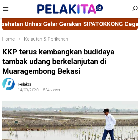
Skip
Mobile
to
Menu
content
SIPATOKKONG Cegah Keracunan Bahan Kimia Pertan
Home
Kelautan & Perikanan
KKP terus kembangkan budidaya
tambak udang berkelanjutan di
Muaragembong Bekasi
Redaksi
14/09/2020
534 views