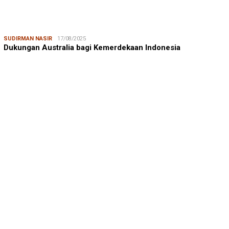
SUDIRMAN NASIR
17/08/2025
Dukungan Australia bagi Kemerdekaan Indonesia
MUSTAMIN RAGA
06/08/2026
Obsesi dari Diskusi CIDES ICMI – CELIOS