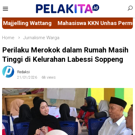
Skip
Mobile
to
Menu
content
N Unhas Permudah Akses Layanan Sosial Masyaraka
Home
Jurnalisme Warga
Perilaku Merokok dalam Rumah Masih
Tinggi di Kelurahan Labessi Soppeng
Redaksi
21/01/2026
68 views