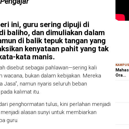
 Pengajar
i ini, guru sering dipuji di
MAR
di baliho, dan dimuliakan dalam
Kem
Ris
amun di balik tepuk tangan yang
Bon
aksikan kenyataan pahit yang tak
kata-kata manis.
KAMPU
ah disebut sebagai pahlawan—sering kali
Mahas
m wacana, bukan dalam kebijakan. Mereka
Ora…
a Jasa”, namun nyaris seluruh beban
 pada kalimat itu.
dari penghormatan tulus, kini perlahan menjadi
h menjadi alasan sunyi untuk membiarkan
pa guru.