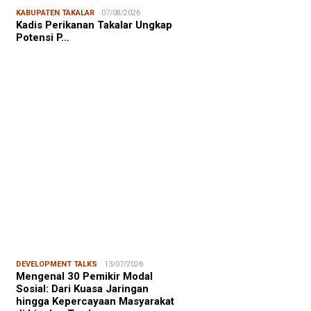
NALISME WARGA
06/08/2026
KABUPATEN TAKALAR
07/08/2026
asiswa KKN-T Unhas Edukasi
Kadis Perikanan Takalar Ungkap
ga Desa Buae Kenali
Potensi P…
roorganisme Baik dan Jahat
uk Cegah Stunt…
FOCUS
06/08/2026
msu Alam, CIDES ICMI:
encanaan Pembangunan Semata
malitas, An…
DEVELOPMENT TALKS
13/07/2026
Mengenal 30 Pemikir Modal
Sosial: Dari Kuasa Jaringan
hingga Kepercayaan Masyarakat