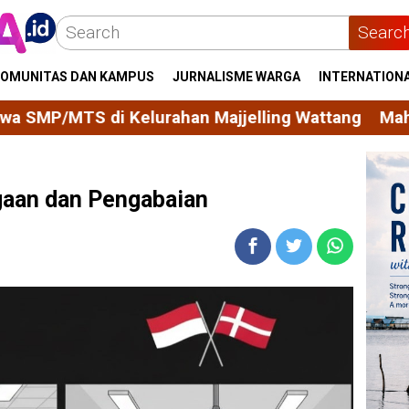
Searc
OMUNITAS DAN KAMPUS
JURNALISME WARGA
INTERNATION
an Majjelling Wattang
Mahasiswa KKN Unhas Permu
gaan dan Pengabaian