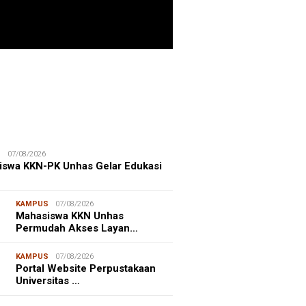
ITIME CORNER
25/07/2026
enhut Gandeng OceanX Perkuat
et Taman Nasional Laut, Taka
erate Masuk
S
07/08/2026
iswa KKN-PK Unhas Gelar Edukasi
KAMPUS
07/08/2026
Mahasiswa KKN Unhas
Permudah Akses Layan…
KAMPUS
07/08/2026
Portal Website Perpustakaan
Universitas …