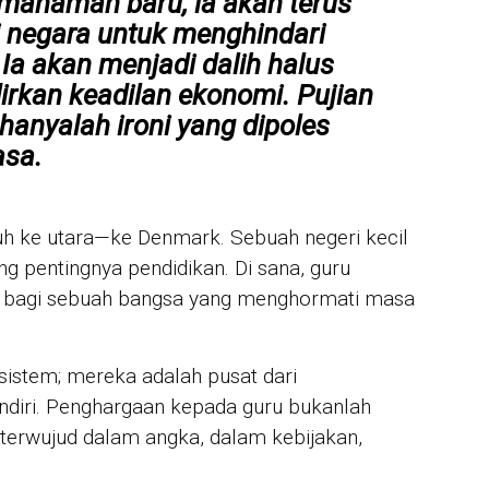
mahaman baru, ia akan terus
JUR
Mah
 negara untuk menghindari
War
Ia akan menjadi dalih halus
Mik
unt
irkan keadilan ekonomi. Pujian
hanyalah ironi yang dipoles
IN 
asa.
Sya
Per
For
uh ke utara—ke Denmark. Sebuah negeri kecil
g pentingnya pendidikan. Di sana, guru
yak bagi sebuah bangsa yang menghormati masa
sistem; mereka adalah pusat dari
ndiri. Penghargaan kepada guru bukanlah
a terwujud dalam angka, dalam kebijakan,