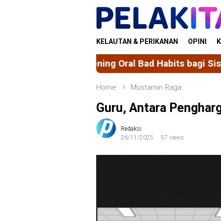
Skip
to
content
KELAUTAN & PERIKANAN
OPINI
K
ng Oral Bad Habits bagi Siswa SMP/MTS di Kelurah
Home
Mustamin Raga
Guru, Antara Penghar
Redaksi
26/11/2025
57 views