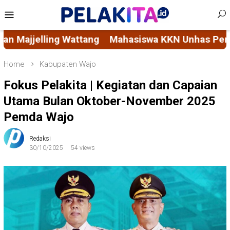
Skip
Mobile
to
Menu
content
 KKN Unhas Permudah Akses Layanan Sosial Masyar
Home
Kabupaten Wajo
Fokus Pelakita | Kegiatan dan Capaian
Utama Bulan Oktober-November 2025
Pemda Wajo
Redaksi
30/10/2025
54 views