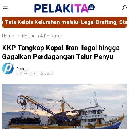
Skip
Mobile
to
Menu
content
i Legal Drafting, Standarisasi Administrasi, sert
Home
Kelautan & Perikanan
KKP Tangkap Kapal Ikan Ilegal hingga
Gagalkan Perdagangan Telur Penyu
Redaksi
23/06/2025
35 views