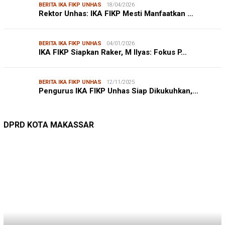
BERITA IKA FIKP UNHAS
18/04/2026
Rektor Unhas: IKA FIKP Mesti Manfaatkan …
BERITA IKA FIKP UNHAS
04/01/2026
IKA FIKP Siapkan Raker, M Ilyas: Fokus P…
BERITA IKA FIKP UNHAS
12/11/2025
Pengurus IKA FIKP Unhas Siap Dikukuhkan,…
DPRD MAKASSAR
20/02/2026
Kepuasan Publik Tinggi, Andi Makmur Nila…
DPRD KOTA MAKASSAR
LINGKUNGAN HIDUP
27/07/2026
Belanja Pemerintah Bisa Menyelamatkan Hu…
DLH MAKASSAR
DINAS PERHUBUNGAN
22/12/2025
Pete-pete Laut Makassar Siap Beroperasi …
DISHUB MAKASSAR