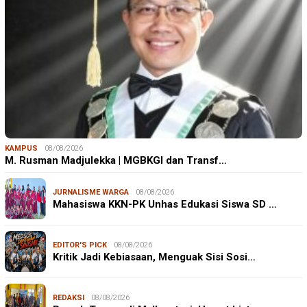
KAMPUS
08/08/2026
M. Rusman Madjulekka | MGBKGI dan Transf…
JURNALISME WARGA
08/08/2026
Mahasiswa KKN-PK Unhas Edukasi Siswa SD …
EDITOR'S PICK
08/08/2026
Kritik Jadi Kebiasaan, Menguak Sisi Sosi…
REDAKSI
08/08/2026