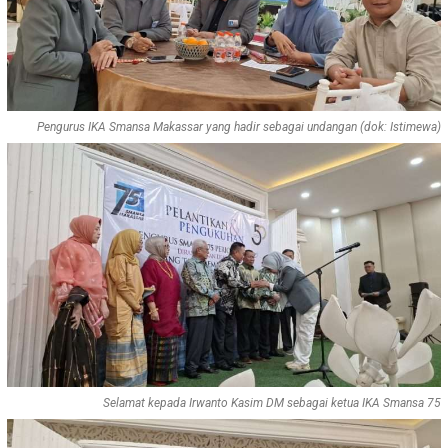
Pengurus IKA Smansa Makassar yang hadir sebagai undangan (dok: Istimewa)
Selamat kepada Irwanto Kasim DM sebagai ketua IKA Smansa 75