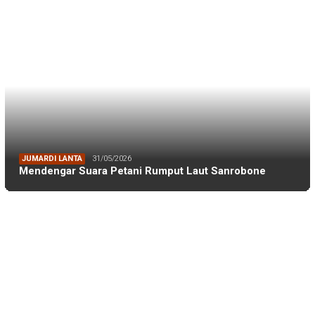
DPRD MAKASSAR
20/02/2026
Kepuasan Publik Tinggi, Andi Makmur Nila…
DLH MAKASSAR