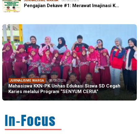
JURNALISME WARGA
08/08/2026
Pengajian Dekave #1: Merawat Imajinasi K…
JURNALISME WARGA
08/08/2026
Mahasiswa KKN-PK Unhas Edukasi Siswa SD Cegah
Karies melalui Program “SENYUM CERIA”
IN FOCUS
06/08/2026
Syamsu Alam, CIDES ICMI: Perencanaan Pembangunan
Semata Formalitas, An…