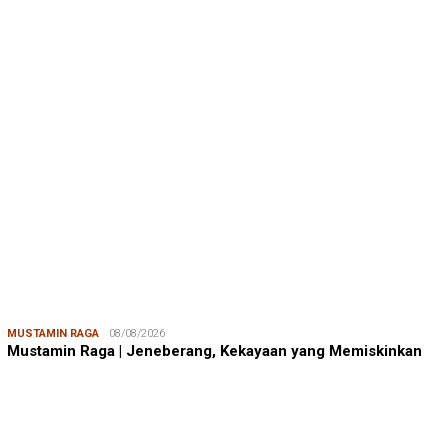
BERITA TERKINI
BERITA IKA FIKP UNHAS
19/04/2026
Kabar dari Rapat Kerja IKA FIKP Unhas, M…
BERITA IKA FIKP UNHAS
19/04/2026
Catatan dari Lapangan Dr. Tarunamulia BR…
BERITA IKA FIKP UNHAS
19/04/2026