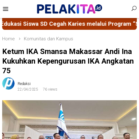
Skip
Mobile
to
Menu
content
ies melalui Program “SENYUM CERIA”
Kritik Jadi
Home
Komunitas dan Kampus
Ketum IKA Smansa Makassar Andi Ina
Kukuhkan Kepengurusan IKA Angkatan
75
Redaksi
22/04/2025
76 views